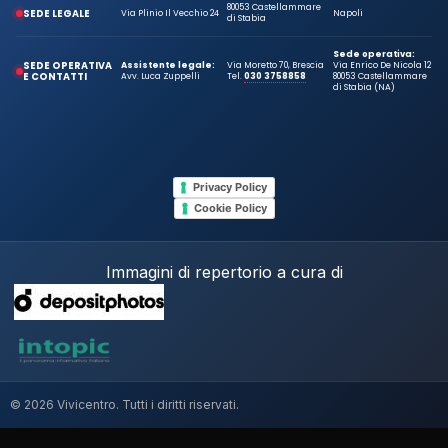
80053 Castellammare
SEDE LEGALE
Via Plinio Il Vecchio 24
Napoli
di Stabia
Sede operativa:
SEDE OPERATIVA
Assistente legale:
Via Moretto 70, Brescia
Via Enrico De Nicola 12
E CONTATTI
Avv. Luca Zuppelli
Tel.
030 3758858
80053 Castellammare
di Stabia (NA)
Privacy Policy
Cookie Policy
Immagini di repertorio a cura di
© 2026 Vivicentro. Tutti i diritti riservati.