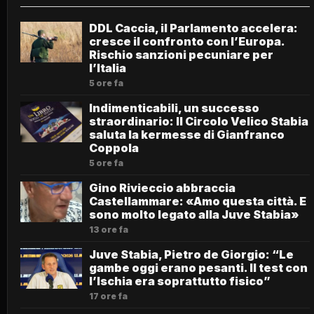
DDL Caccia, il Parlamento accelera:
cresce il confronto con l’Europa.
Rischio sanzioni pecuniare per
l’Italia
5 ore fa
Indimenticabili, un successo
straordinario: Il Circolo Velico Stabia
saluta la kermesse di Gianfranco
Coppola
5 ore fa
Gino Rivieccio abbraccia
Castellammare: «Amo questa città. E
sono molto legato alla Juve Stabia»
13 ore fa
Juve Stabia, Pietro de Giorgio: “Le
gambe oggi erano pesanti. Il test con
l’Ischia era soprattutto fisico”
17 ore fa