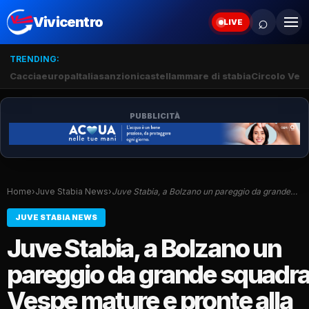
⌕
Vivicentro
LIVE
TRENDING:
Caccia
europa
Italia
sanzioni
castellammare di stabia
Circolo Veli
PUBBLICITÀ
Home
›
Juve Stabia News
›
Juve Stabia, a Bolzano un pareggio da grande…
JUVE STABIA NEWS
Juve Stabia, a Bolzano un
pareggio da grande squadra
Vespe mature e pronte alla