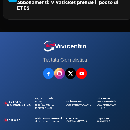
abbonamenti: Vivaticket prende il posto di
ETES
Vivicentro
Testata Giornalistica
Reg. Tribunale di
Direttore
TESTATA
Brescia
Referente:
responsabile:
GIORNALISTICA
n. 13/2009 del 20
Dott. Mario VOLLONO
Dott. Francesco
febbraio 2009
CECORO
ViViCentro Network
ROC:
REA:
CF/P. IVA:
EDITORE
di Barretta Filomena
41663
NA-1107749
10464981215