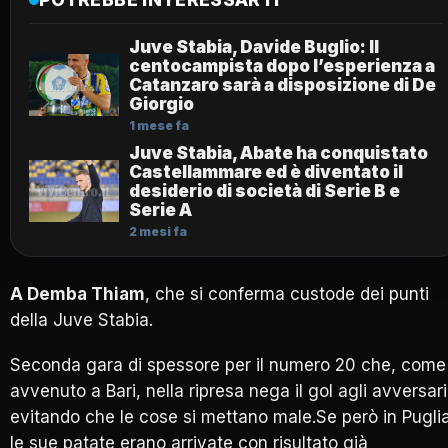
Juve Stabia, Davide Buglio: Il
centocampista dopo l’esperienza a
Catanzaro sarà a disposizione di De
Giorgio
1 mese fa
Juve Stabia, Abate ha conquistato
Castellammare ed è diventato il
desiderio di società di Serie B e
Serie A
2 mesi fa
A Demba Thiam
, che si conferma custode dei punti
della Juve Stabia.
Seconda gara di spessore per il numero 20 che, come
avvenuto a Bari, nella ripresa nega il gol agli avversari
evitando che le cose si mettano male.Se però in Pugli
le sue patate erano arrivate con risultato già