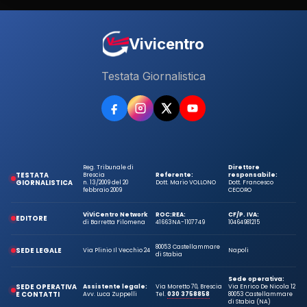
Vivicentro
Testata Giornalistica
Reg. Tribunale di
Direttore
TESTATA
Brescia
Referente:
responsabile:
GIORNALISTICA
n. 13/2009 del 20
Dott. Mario VOLLONO
Dott. Francesco
febbraio 2009
CECORO
ViViCentro Network
ROC:
REA:
CF/P. IVA:
EDITORE
di Barretta Filomena
41663
NA-1107749
10464981215
80053 Castellammare
SEDE LEGALE
Via Plinio Il Vecchio 24
Napoli
di Stabia
Sede operativa:
SEDE OPERATIVA
Assistente legale:
Via Moretto 70, Brescia
Via Enrico De Nicola 12
E CONTATTI
Avv. Luca Zuppelli
Tel.
030 3758858
80053 Castellammare
di Stabia (NA)