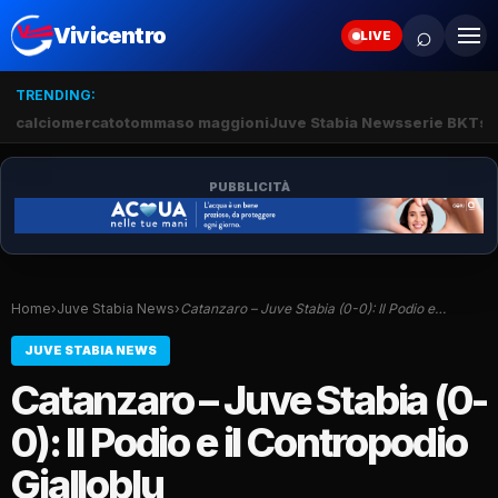
⌕
Vivicentro
LIVE
TRENDING:
calciomercato
tommaso maggioni
Juve Stabia News
serie BKT
su
PUBBLICITÀ
Home
›
Juve Stabia News
›
Catanzaro – Juve Stabia (0-0): Il Podio e…
JUVE STABIA NEWS
Catanzaro – Juve Stabia (0-
0): Il Podio e il Contropodio
Gialloblu