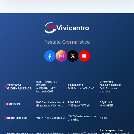
Vivicentro
Testata Giornalistica
Reg. Tribunale di
Direttore
TESTATA
Brescia
Referente:
responsabile:
GIORNALISTICA
n. 13/2009 del 20
Dott. Mario VOLLONO
Dott. Francesco
febbraio 2009
CECORO
ViViCentro Network
ROC:
REA:
CF/P. IVA:
EDITORE
di Barretta Filomena
41663
NA-1107749
10464981215
80053 Castellammare
SEDE LEGALE
Via Plinio Il Vecchio 24
Napoli
di Stabia
Sede operativa:
SEDE OPERATIVA
Assistente legale:
Via Moretto 70, Brescia
Via Enrico De Nicola 12