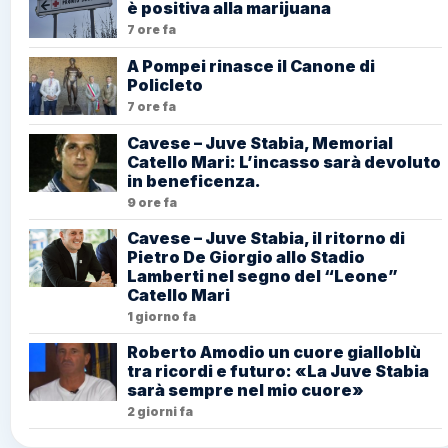
è positiva alla marijuana
7 ore fa
A Pompei rinasce il Canone di
Policleto
7 ore fa
Cavese – Juve Stabia, Memorial
Catello Mari: L’incasso sarà devoluto
in beneficenza.
9 ore fa
Cavese – Juve Stabia, il ritorno di
Pietro De Giorgio allo Stadio
Lamberti nel segno del “Leone”
Catello Mari
1 giorno fa
Roberto Amodio un cuore gialloblù
tra ricordi e futuro: «La Juve Stabia
sarà sempre nel mio cuore»
2 giorni fa