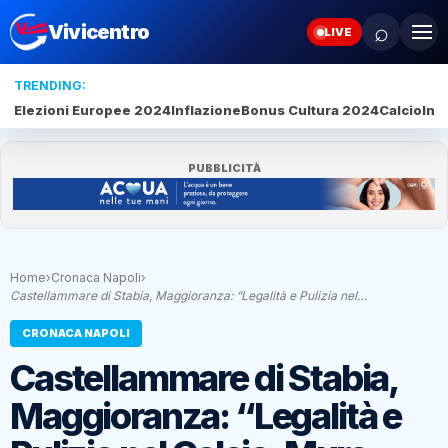
⌕
Vivicentro
LIVE
TRENDING:
Elezioni Europee 2024
Inflazione
Bonus Cultura 2024
Calcio
Inte
PUBBLICITÀ
Home
›
Cronaca Napoli
›
Castellammare di Stabia, Maggioranza: “Legalità e Pulizia nel…
CRONACA NAPOLI
Castellammare di Stabia,
Maggioranza: “Legalità e