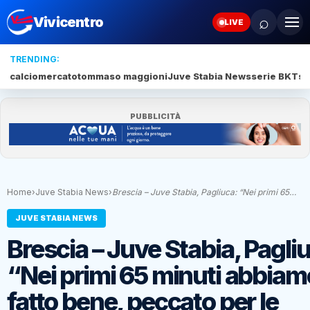
⌕
Vivicentro
LIVE
TRENDING:
calciomercato
tommaso maggioni
Juve Stabia News
serie BKT
su
PUBBLICITÀ
Home
›
Juve Stabia News
›
Brescia – Juve Stabia, Pagliuca: “Nei primi 65…
JUVE STABIA NEWS
Brescia – Juve Stabia, Pagli
“Nei primi 65 minuti abbiam
fatto bene, peccato per le