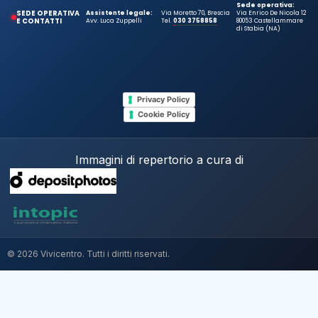
Sede operativa:
SEDE OPERATIVA
Assistente legale:
Via Moretto 70, Brescia
Via Enrico De Nicola 12
E CONTATTI
Avv. Luca Zuppelli
Tel.
030 3758858
80053 Castellammare
di Stabia (NA)
Privacy Policy
Cookie Policy
Immagini di repertorio a cura di
© 2026 Vivicentro. Tutti i diritti riservati.