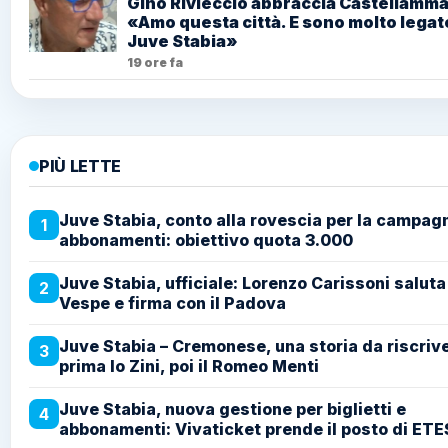
Gino Rivieccio abbraccia Castellamma
«Amo questa città. E sono molto legato
Juve Stabia»
19 ore fa
PIÙ LETTE
Juve Stabia, conto alla rovescia per la campag
1
abbonamenti: obiettivo quota 3.000
Juve Stabia, ufficiale: Lorenzo Carissoni saluta
2
Vespe e firma con il Padova
Juve Stabia – Cremonese, una storia da riscriv
3
prima lo Zini, poi il Romeo Menti
Juve Stabia, nuova gestione per biglietti e
4
abbonamenti: Vivaticket prende il posto di ETE