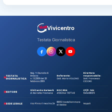
Vivicentro
Testata Giornalistica
Reg. Tribunale di
Direttore
TESTATA
Brescia
Referente:
responsabile:
GIORNALISTICA
n. 13/2009 del 20
Dott. Mario VOLLONO
Dott. Francesco
febbraio 2009
CECORO
ViViCentro Network
ROC:
REA:
CF/P. IVA:
EDITORE
di Barretta Filomena
41663
NA-1107749
10464981215
80053 Castellammare
SEDE LEGALE
Via Plinio Il Vecchio 24
Napoli
di Stabia