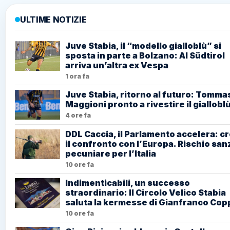
ULTIME NOTIZIE
Juve Stabia, il “modello gialloblù” si
sposta in parte a Bolzano: Al Südtirol
arriva un’altra ex Vespa
1 ora fa
Juve Stabia, ritorno al futuro: Tomma
Maggioni pronto a rivestire il giallobl
4 ore fa
DDL Caccia, il Parlamento accelera: c
il confronto con l’Europa. Rischio san
pecuniare per l’Italia
10 ore fa
Indimenticabili, un successo
straordinario: Il Circolo Velico Stabia
saluta la kermesse di Gianfranco Cop
10 ore fa