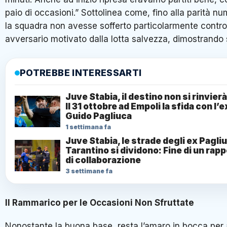
paio di occasioni.” Sottolinea come, fino alla parità nu
la squadra non avesse sofferto particolarmente contr
avversario motivato dalla lotta salvezza, dimostrando s
POTREBBE INTERESSARTI
Juve Stabia, il destino non si rinvierà
Il 31 ottobre ad Empoli la sfida con l’e
Guido Pagliuca
1 settimana fa
Juve Stabia, le strade degli ex Pagli
Tarantino si dividono: Fine di un rap
di collaborazione
3 settimane fa
Il Rammarico per le Occasioni Non Sfruttate
Nonostante la buona base, resta l’amaro in bocca per 