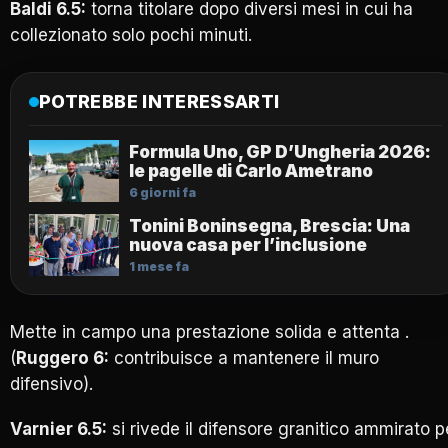
Baldi 6.5:
torna titolare dopo diversi mesi in cui ha
collezionato solo pochi minuti.
POTREBBE INTERESSARTI
Formula Uno, GP D’Ungheria 2026:
le pagelle di Carlo Ametrano
6 giorni fa
Tonini Boninsegna, Brescia: Una
nuova casa per l’inclusione
1 mese fa
Mette in campo una prestazione solida e attenta .
(
Ruggero 6:
contribuisce a mantenere il muro
difensivo).
Varnier 6.5:
si rivede il difensore granitico ammirato p