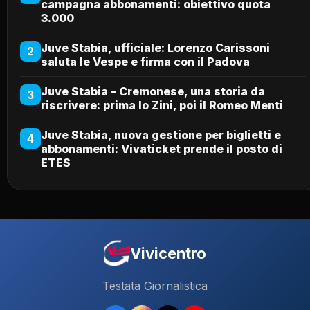
campagna abbonamenti: obiettivo quota
3.000
Juve Stabia, ufficiale: Lorenzo Carissoni
2
saluta le Vespe e firma con il Padova
Juve Stabia – Cremonese, una storia da
3
riscrivere: prima lo Zini, poi il Romeo Menti
Juve Stabia, nuova gestione per biglietti e
4
abbonamenti: Vivaticket prende il posto di
ETES
Vivicentro
Testata Giornalistica