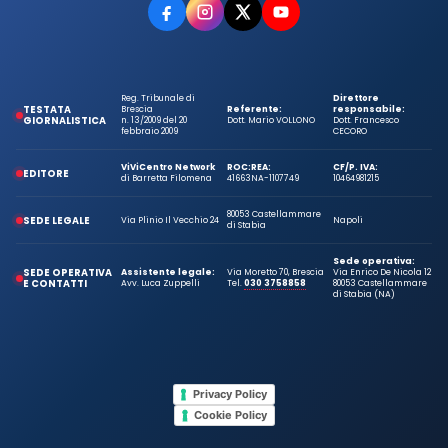
Reg. Tribunale di
Direttore
TESTATA
Brescia
Referente:
responsabile:
GIORNALISTICA
n. 13/2009 del 20
Dott. Mario VOLLONO
Dott. Francesco
febbraio 2009
CECORO
ViViCentro Network
ROC:
REA:
CF/P. IVA:
EDITORE
di Barretta Filomena
41663
NA-1107749
10464981215
80053 Castellammare
SEDE LEGALE
Via Plinio Il Vecchio 24
Napoli
di Stabia
Sede operativa:
SEDE OPERATIVA
Assistente legale:
Via Moretto 70, Brescia
Via Enrico De Nicola 12
E CONTATTI
Avv. Luca Zuppelli
Tel.
030 3758858
80053 Castellammare
di Stabia (NA)
Privacy Policy
Cookie Policy