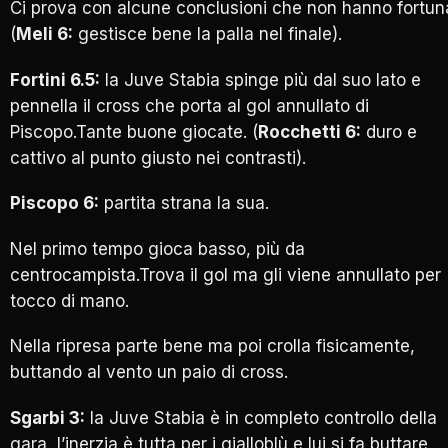
Ci prova con alcune conclusioni che non hanno fortun
(
Meli 6:
gestisce bene la palla nel finale).
Fortini 6.5:
la Juve Stabia spinge più dal suo lato e
pennella il cross che porta al gol annullato di
Piscopo.Tante buone giocate. (
Rocchetti 6:
duro e
cattivo al punto giusto nei contrasti).
Piscopo 6:
partita strana la sua.
Nel primo tempo gioca basso, più da
centrocampista.Trova il gol ma gli viene annullato per
tocco di mano.
Nella ripresa parte bene ma poi crolla fisicamente,
buttando al vento un paio di cross.
Sgarbi 3:
la Juve Stabia è in completo controllo della
gara, l’inerzia è tutta per i gialloblù e lui si fa buttare