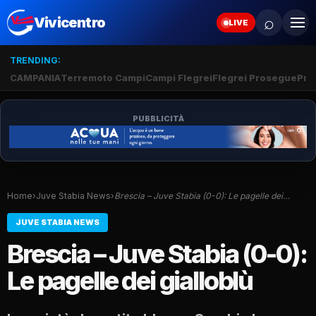
⌕
Vivicentro
LIVE
TRENDING:
CAMPANIA
Terremoto Campi
Campi Flegrei
Flegrei Prosegue
Pro
PUBBLICITÀ
Home
›
Juve Stabia News
›
Brescia – Juve Stabia (0-0): Le pagelle dei…
JUVE STABIA NEWS
Brescia – Juve Stabia (0-0):
Le pagelle dei gialloblù