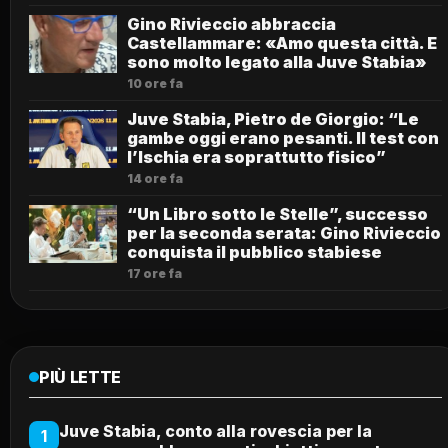
Gino Rivieccio abbraccia
Castellammare: «Amo questa città. E
sono molto legato alla Juve Stabia»
10 ore fa
Juve Stabia, Pietro de Giorgio: “Le
gambe oggi erano pesanti. Il test con
l’Ischia era soprattutto fisico”
14 ore fa
“Un Libro sotto le Stelle”, successo
per la seconda serata: Gino Rivieccio
conquista il pubblico stabiese
17 ore fa
PIÙ LETTE
Juve Stabia, conto alla rovescia per la
1