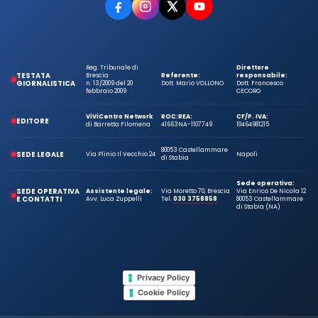
Reg. Tribunale di
Direttore
TESTATA
Brescia
Referente:
responsabile:
GIORNALISTICA
n. 13/2009 del 20
Dott. Mario VOLLONO
Dott. Francesco
febbraio 2009
CECORO
ViViCentro Network
ROC:
REA:
CF/P. IVA:
EDITORE
di Barretta Filomena
41663
NA-1107749
10464981215
80053 Castellammare
SEDE LEGALE
Via Plinio Il Vecchio 24
Napoli
di Stabia
Sede operativa:
SEDE OPERATIVA
Assistente legale:
Via Moretto 70, Brescia
Via Enrico De Nicola 12
E CONTATTI
Avv. Luca Zuppelli
Tel.
030 3758858
80053 Castellammare
di Stabia (NA)
Privacy Policy
Cookie Policy