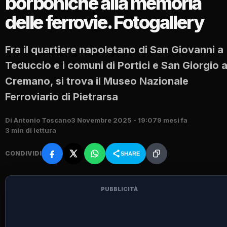
borboniche alla memoria
delle ferrovie. Fotogallery
Fra il quartiere napoletano di San Giovanni a
Teduccio e i comuni di Portici e San Giorgio 
Cremano, si trova il Museo Nazionale
Ferroviario di Pietrarsa
Di Antonio Toscano
3 Novembre 2025 - 19:07
9 mesi fa
3 min di lettura
CONDIVIDI
SHARE
PUBBLICITÀ