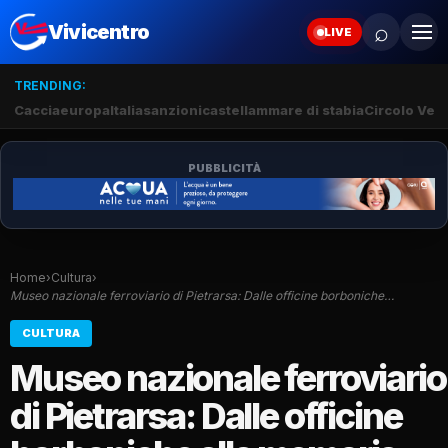
⌕
Vivicentro
LIVE
TRENDING:
Caccia
europa
Italia
sanzioni
castellammare di stabia
Circolo Veli
PUBBLICITÀ
Home
›
Cultura
›
Museo nazionale ferroviario di Pietrarsa: Dalle officine borboniche…
CULTURA
Museo nazionale ferroviario
di Pietrarsa: Dalle officine