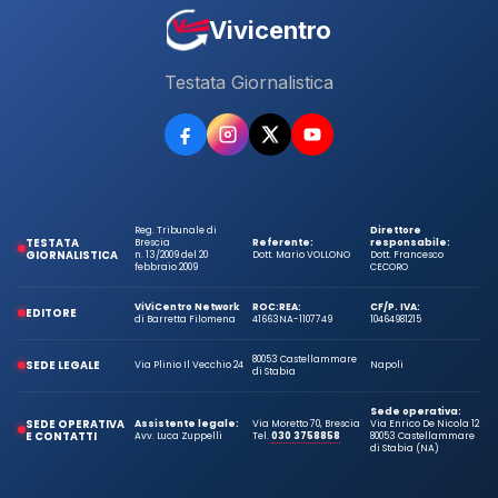
Vivicentro
Testata Giornalistica
Reg. Tribunale di
Direttore
TESTATA
Brescia
Referente:
responsabile:
GIORNALISTICA
n. 13/2009 del 20
Dott. Mario VOLLONO
Dott. Francesco
febbraio 2009
CECORO
ViViCentro Network
ROC:
REA:
CF/P. IVA:
EDITORE
di Barretta Filomena
41663
NA-1107749
10464981215
80053 Castellammare
SEDE LEGALE
Via Plinio Il Vecchio 24
Napoli
di Stabia
Sede operativa:
SEDE OPERATIVA
Assistente legale:
Via Moretto 70, Brescia
Via Enrico De Nicola 12
E CONTATTI
Avv. Luca Zuppelli
Tel.
030 3758858
80053 Castellammare
di Stabia (NA)