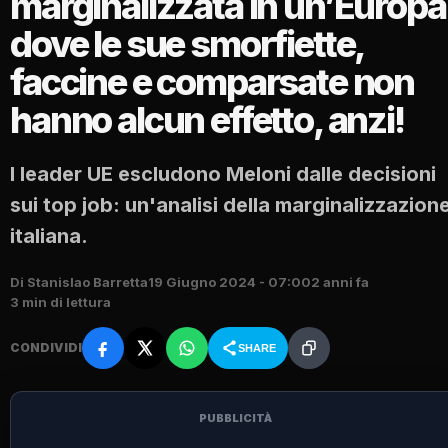
marginalizzata in un’Europa
dove le sue smorfiette,
faccine e comparsate non
hanno alcun effetto, anzi!
I leader UE escludono Meloni dalle decisioni
sui top job: un'analisi della marginalizzazion
italiana.
Di Stanislao Barretta
19 Giugno 2024 - 07:00
2 anni fa
3 min di lettura
CONDIVIDI
SHARE
PUBBLICITÀ