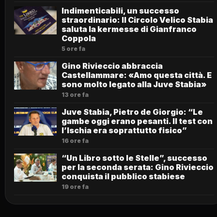
Indimenticabili, un successo
straordinario: Il Circolo Velico Stabia
saluta la kermesse di Gianfranco
Coppola
5 ore fa
Gino Rivieccio abbraccia
Castellammare: «Amo questa città. E
sono molto legato alla Juve Stabia»
13 ore fa
Juve Stabia, Pietro de Giorgio: “Le
gambe oggi erano pesanti. Il test con
l’Ischia era soprattutto fisico”
16 ore fa
“Un Libro sotto le Stelle”, successo
per la seconda serata: Gino Rivieccio
conquista il pubblico stabiese
19 ore fa