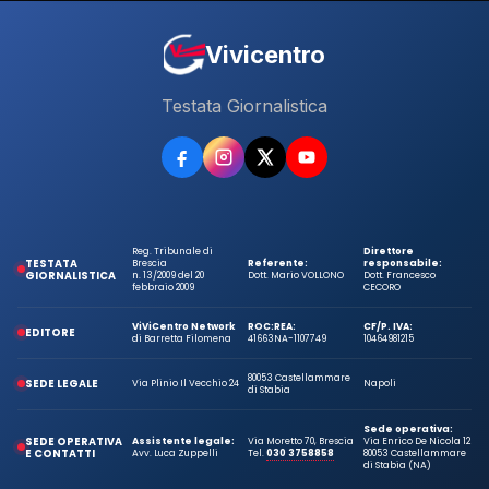
Vivicentro
Testata Giornalistica
Reg. Tribunale di
Direttore
TESTATA
Brescia
Referente:
responsabile:
GIORNALISTICA
n. 13/2009 del 20
Dott. Mario VOLLONO
Dott. Francesco
febbraio 2009
CECORO
ViViCentro Network
ROC:
REA:
CF/P. IVA:
EDITORE
di Barretta Filomena
41663
NA-1107749
10464981215
80053 Castellammare
SEDE LEGALE
Via Plinio Il Vecchio 24
Napoli
di Stabia
Sede operativa:
SEDE OPERATIVA
Assistente legale:
Via Moretto 70, Brescia
Via Enrico De Nicola 12
E CONTATTI
Avv. Luca Zuppelli
Tel.
030 3758858
80053 Castellammare
di Stabia (NA)