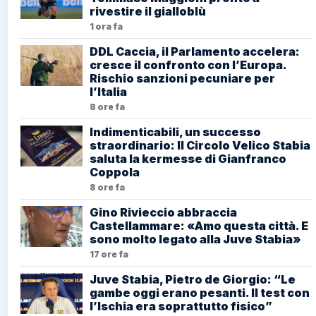
rivestire il gialloblù
1 ora fa
DDL Caccia, il Parlamento accelera:
cresce il confronto con l’Europa.
Rischio sanzioni pecuniare per
l’Italia
8 ore fa
Indimenticabili, un successo
straordinario: Il Circolo Velico Stabia
saluta la kermesse di Gianfranco
Coppola
8 ore fa
Gino Rivieccio abbraccia
Castellammare: «Amo questa città. E
sono molto legato alla Juve Stabia»
17 ore fa
Juve Stabia, Pietro de Giorgio: “Le
gambe oggi erano pesanti. Il test con
l’Ischia era soprattutto fisico”