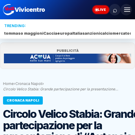
⌕
Vivicentro
LIVE
TRENDING:
tommaso maggioni
Caccia
europa
Italia
sanzioni
calciomercato
se
PUBBLICITÀ
Home
›
Cronaca Napoli
›
Circolo Velico Stabia: Grande partecipazione per la presentazione…
CRONACA NAPOLI
Circolo Velico Stabia: Grand
partecipazione per la