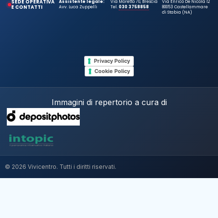
SEDE OPERATIVA
Assistente legale:
Via Moretto 70, Brescia
Via Enrico De Nicola 12
E CONTATTI
Avv. Luca Zuppelli
Tel.
030 3758858
80053 Castellammare
di Stabia (NA)
Privacy Policy
Cookie Policy
Immagini di repertorio a cura di
© 2026 Vivicentro. Tutti i diritti riservati.