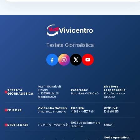
Vivicentro
Testata Giornalistica
Reg. Tribunale di
Direttore
TESTATA
Brescia
Referente:
responsabile:
GIORNALISTICA
n. 13/2009 del 20
Dott. Mario VOLLONO
Dott. Francesco
febbraio 2009
CECORO
ViViCentro Network
ROC:
REA:
CF/P. IVA:
EDITORE
di Barretta Filomena
41663
NA-1107749
10464981215
80053 Castellammare
SEDE LEGALE
Via Plinio Il Vecchio 24
Napoli
di Stabia
Sede operativa: