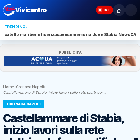
⌕
Vivicentro
LIVE
TRENDING:
catello mari
beneficenza
cavese
memorial
Juve Stabia News
CAM
PUBBLICITÀ
Home
›
Cronaca Napoli
›
Castellammare di Stabia, inizio lavori sulla rete elettrica:…
CRONACA NAPOLI
Castellammare di Stabia,
inizio lavori sulla rete