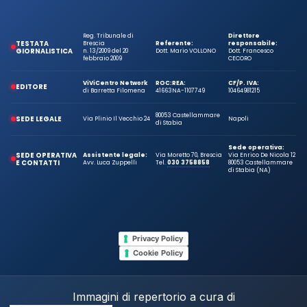
Reg. Tribunale di
Direttore
TESTATA
Brescia
Referente:
responsabile:
GIORNALISTICA
n. 13/2009 del 20
Dott. Mario VOLLONO
Dott. Francesco
febbraio 2009
CECORO
ViViCentro Network
ROC:
REA:
CF/P. IVA:
EDITORE
di Barretta Filomena
41663
NA-1107749
10464981215
80053 Castellammare
SEDE LEGALE
Via Plinio Il Vecchio 24
Napoli
di Stabia
Sede operativa:
SEDE OPERATIVA
Assistente legale:
Via Moretto 70, Brescia
Via Enrico De Nicola 12
E CONTATTI
Avv. Luca Zuppelli
Tel.
030 3758858
80053 Castellammare
di Stabia (NA)
Privacy Policy
Cookie Policy
Immagini di repertorio a cura di