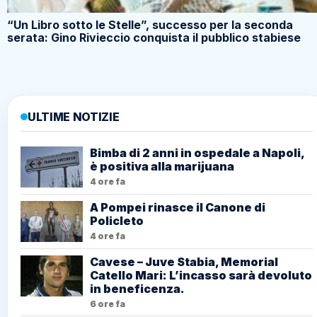
“Un Libro sotto le Stelle”, successo per la seconda
serata: Gino Rivieccio conquista il pubblico stabiese
ULTIME NOTIZIE
Bimba di 2 anni in ospedale a Napoli,
è positiva alla marijuana
4 ore fa
A Pompei rinasce il Canone di
Policleto
4 ore fa
Cavese – Juve Stabia, Memorial
Catello Mari: L’incasso sarà devoluto
in beneficenza.
6 ore fa