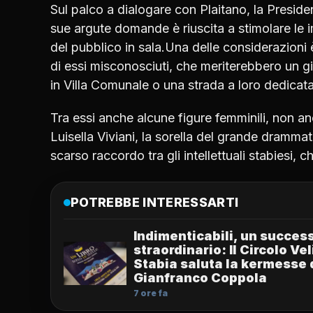
Sul palco a dialogare con Plaitano, la Presi
sue argute domande è riuscita a stimolare le im
del pubblico in sala.Una delle considerazioni 
di essi misconosciuti, che meriterebbero un gi
in Villa Comunale o una strada a loro dedicata
Tra essi anche alcune figure femminili, non a
Luisella Viviani, la sorella del grande drammat
scarso raccordo tra gli intellettuali stabiesi, 
POTREBBE INTERESSARTI
Indimenticabili, un succes
straordinario: Il Circolo Ve
Stabia saluta la kermesse 
Gianfranco Coppola
7 ore fa