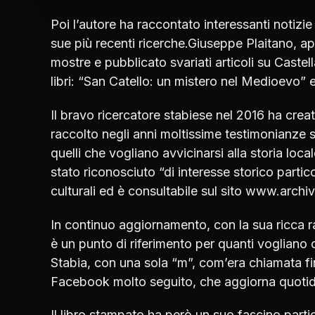
Poi l’autore ha raccontato interessanti notizie
sue più recenti ricerche.Giuseppe Plaitano, ap
mostre e pubblicato svariati articoli su Cast
libri: “San Catello: un mistero nel Medioevo” e
Il bravo ricercatore stabiese nel 2016 ha creat
raccolto negli anni moltissime testimonianze sto
quelli che vogliano avvicinarsi alla storia loc
stato riconosciuto “di interesse storico partic
culturali ed è consultabile sul sito www.archivi
In continuo aggiornamento, con la sua ricca rac
è un punto di riferimento per quanti vogliano
Stabia, con una sola “m”, com’era chiamata fin
Facebook molto seguito, che aggiorna quoti
Il libro stampato ha però un suo fascino partic