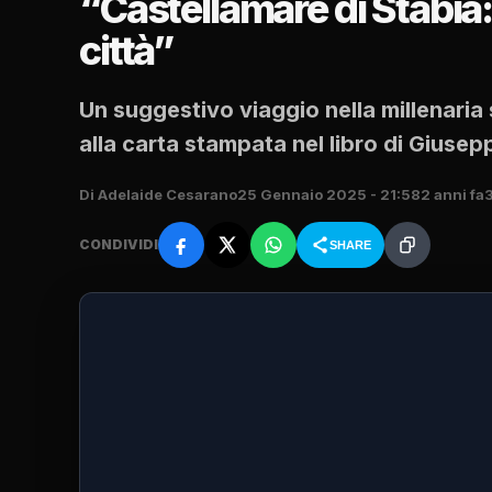
“Castellamare di Stabia:
città”
Un suggestivo viaggio nella millenaria 
alla carta stampata nel libro di Giusep
Di Adelaide Cesarano
25 Gennaio 2025 - 21:58
2 anni fa
3
CONDIVIDI
SHARE