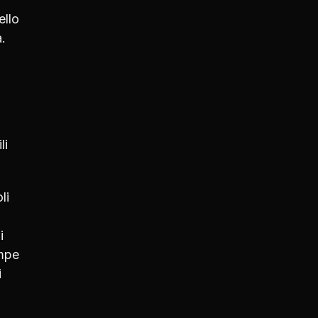
ello
.
li
li
i
empe
i