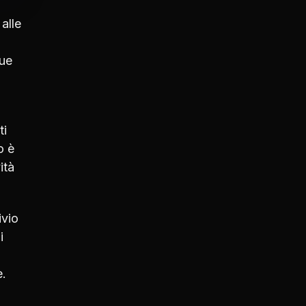
alle
due
ti
o è
ità
ivio
i
e.