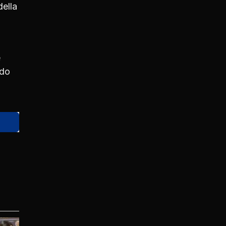
della
e
ndo