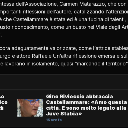
dentessa dell’Associazione, Carmen Matarazzo, che con 
portanti riflessioni dell’autore, catalizzando l’attenzi
è che Castellammare è stata ed è una fucina di talenti, 
usto riconoscimento, come un busto nel Viale degli Art
.
ncora adeguatamente valorizzate, come l’attrice stabie
urgo e attore Raffaele.Un’altra riflessione emersa è sul
che lavorano in isolamento, quasi “marcando il territorio”
so
Gino Rivieccio abbraccia
lico
Castellammare: «Amo questa
di
città. E sono molto legato alla
Juve Stabia»
15 ore fa