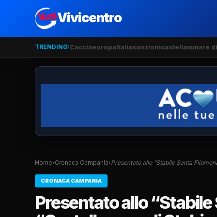
Vivicentro
TRENDING:
Caccia
europa
Italia
sanzioni
castellammare di
Home
›
Cronaca Campania
›
Presentato allo “Stabile Santa Filomena
CRONACA CAMPANIA
Presentato allo “Stabile 