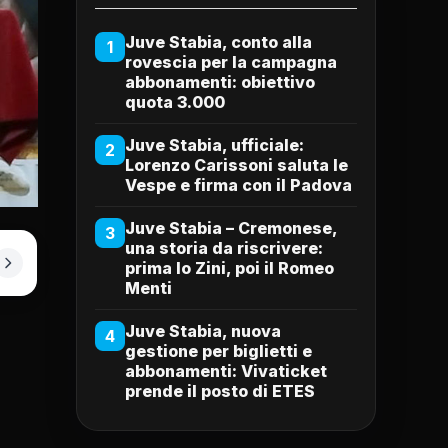
Juve Stabia, conto alla
1
rovescia per la campagna
abbonamenti: obiettivo
quota 3.000
Juve Stabia, ufficiale:
2
Lorenzo Carissoni saluta le
Vespe e firma con il Padova
Juve Stabia – Cremonese,
3
una storia da riscrivere:
prima lo Zini, poi il Romeo
Menti
Juve Stabia, nuova
4
gestione per biglietti e
abbonamenti: Vivaticket
prende il posto di ETES