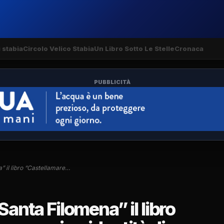
 stabia
Circolo Velico Stabia
Un Libro Sotto Le Stelle
Cronaca
PUBBLICITÀ
” il libro “Castellamare…
Santa Filomena” il libro