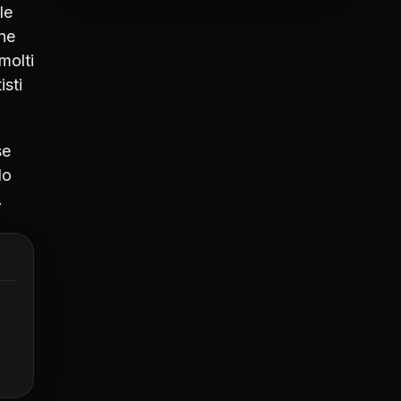
le
one
molti
isti
se
lo
.