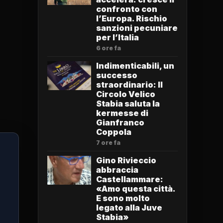
confronto con
l’Europa. Rischio
sanzioni pecuniare
per l’Italia
6 ore fa
Indimenticabili, un
successo
straordinario: Il
Circolo Velico
Stabia saluta la
kermesse di
Gianfranco
Coppola
7 ore fa
Gino Rivieccio
abbraccia
Castellammare:
«Amo questa città.
E sono molto
legato alla Juve
Stabia»