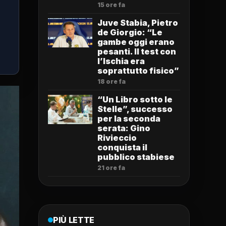
15 ore fa
Juve Stabia, Pietro
de Giorgio: “Le
gambe oggi erano
pesanti. Il test con
l’Ischia era
soprattutto fisico”
18 ore fa
“Un Libro sotto le
Stelle”, successo
per la seconda
serata: Gino
Rivieccio
conquista il
pubblico stabiese
21 ore fa
PIÙ LETTE