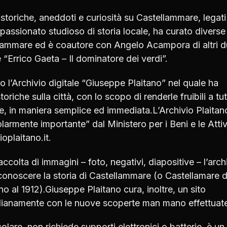
 storiche, aneddoti e curiosità su Castellammare, legati 
passionato studioso di storia locale, ha curato diverse
ellammare ed è coautore con Angelo Acampora di altri 
 “Errico Gaeta – Il dominatore dei verdi”.
o l’Archivio digitale “Giuseppe Plaitano” nel quale ha
riche sulla città, con lo scopo di renderle fruibili a tut
ale, in maniera semplice ed immediata.L’Archivio Plaitan
olarmente importante” dal Ministero per i Beni e le Attiv
oplaitano.it.
colta di immagini – foto, negativi, diapositive – l’arch
 conoscere la storia di Castellammare (o Castellamare d
o al 1912).Giuseppe Plaitano cura, inoltre, un sito
dianamente con le nuove scoperte man mano effettuat
olare, non richiede supporti elettronici o batterie, è un