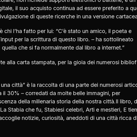
itale, il suo acquisto continua ad essere preferito a qu
vulgazione di queste ricerche in una versione cartacea
chi l’ha fatto per lui: “C’è stato un amico, il poeta e
put per la scrittura di questo libro. – ha sottolineato
 quella che si fa normalmente dal libro a internet.”
e alla carta stampata, per la gioia dei numerosi bibliofi
una città” è la raccolta di una parte dei numerosi artico
rca il 30% – corredati da molte belle immagini, per
za della millenaria storia della nostra città.Il libro, d
 La Stabia che fu, Stabiesi celebri, Arti e mestieri, E ti
raccoglie notizie, curiosità, aneddoti di una città ricca d