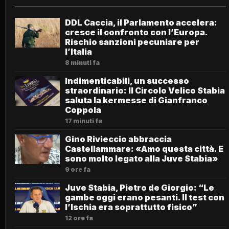
DDL Caccia, il Parlamento accelera:
cresce il confronto con l’Europa.
Rischio sanzioni pecuniare per
l’Italia
8 minuti fa
Indimenticabili, un successo
straordinario: Il Circolo Velico Stabia
saluta la kermesse di Gianfranco
Coppola
17 minuti fa
Gino Rivieccio abbraccia
Castellammare: «Amo questa città. E
sono molto legato alla Juve Stabia»
9 ore fa
Juve Stabia, Pietro de Giorgio: “Le
gambe oggi erano pesanti. Il test con
l’Ischia era soprattutto fisico”
12 ore fa