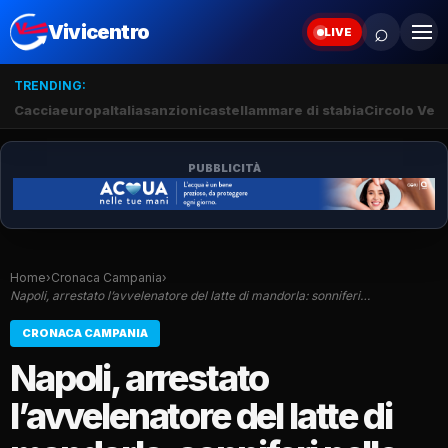
⌕
Vivicentro
LIVE
TRENDING:
Caccia
europa
Italia
sanzioni
castellammare di stabia
Circolo Veli
PUBBLICITÀ
Home
›
Cronaca Campania
›
Napoli, arrestato l’avvelenatore del latte di mandorla: sonniferi…
CRONACA CAMPANIA
Napoli, arrestato
l’avvelenatore del latte di