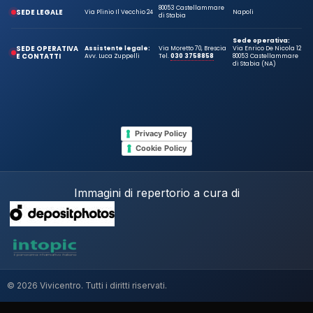
80053 Castellammare
SEDE LEGALE
Via Plinio Il Vecchio 24
Napoli
di Stabia
Sede operativa:
SEDE OPERATIVA
Assistente legale:
Via Moretto 70, Brescia
Via Enrico De Nicola 12
E CONTATTI
Avv. Luca Zuppelli
Tel.
030 3758858
80053 Castellammare
di Stabia (NA)
Privacy Policy
Cookie Policy
Immagini di repertorio a cura di
© 2026 Vivicentro. Tutti i diritti riservati.