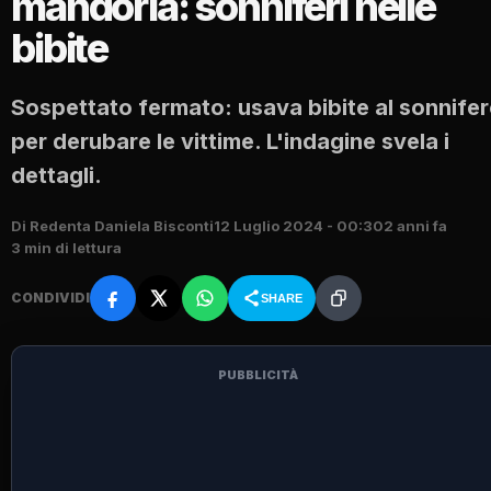
mandorla: sonniferi nelle
bibite
Sospettato fermato: usava bibite al sonnife
per derubare le vittime. L'indagine svela i
dettagli.
Di Redenta Daniela Bisconti
12 Luglio 2024 - 00:30
2 anni fa
3 min di lettura
CONDIVIDI
SHARE
PUBBLICITÀ