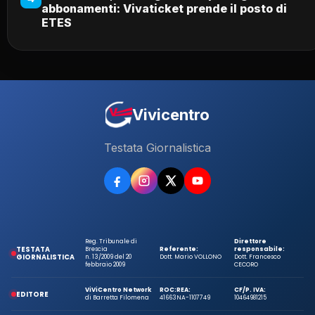
abbonamenti: Vivaticket prende il posto di
ETES
Vivicentro
Testata Giornalistica
Reg. Tribunale di
Direttore
TESTATA
Brescia
Referente:
responsabile:
GIORNALISTICA
n. 13/2009 del 20
Dott. Mario VOLLONO
Dott. Francesco
febbraio 2009
CECORO
ViViCentro Network
ROC:
REA:
CF/P. IVA:
EDITORE
di Barretta Filomena
41663
NA-1107749
10464981215