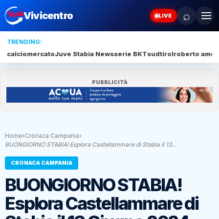
⌕
Vivicentro
LIVE
TRENDING:
calciomercato
Juve Stabia News
serie BKT
sudtirol
roberto amod
PUBBLICITÀ
Home
›
Cronaca Campania
›
BUONGIORNO STABIA! Esplora Castellammare di Stabia il 13…
CRONACA CAMPANIA
BUONGIORNO STABIA!
Esplora Castellammare di