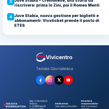
Juve Stabia – Cremonese, una storia da
3
riscrivere: prima lo Zini, poi il Romeo Menti
Juve Stabia, nuova gestione per biglietti e
4
abbonamenti: Vivaticket prende il posto di
ETES
Vivicentro
Testata Giornalistica
Reg. Tribunale di
Direttore
TESTATA
Brescia
Referente:
responsabile:
GIORNALISTICA
n. 13/2009 del 20
Dott. Mario VOLLONO
Dott. Francesco