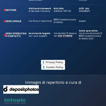
febbraio 2009
CECORO
ViViCentro Network
ROC:
REA:
CF/P. IVA:
EDITORE
di Barretta Filomena
41663
NA-1107749
10464981215
80053 Castellammare
SEDE LEGALE
Via Plinio Il Vecchio 24
Napoli
di Stabia
Sede operativa:
SEDE OPERATIVA
Assistente legale:
Via Moretto 70, Brescia
Via Enrico De Nicola 12
E CONTATTI
Avv. Luca Zuppelli
Tel.
030 3758858
80053 Castellammare
di Stabia (NA)
Privacy Policy
Cookie Policy
Immagini di repertorio a cura di