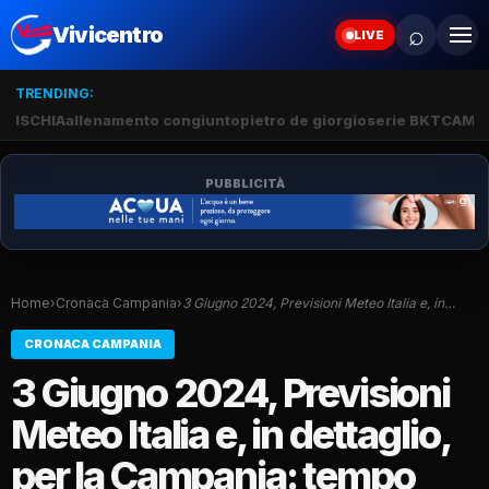
⌕
Vivicentro
LIVE
TRENDING:
ISCHIA
allenamento congiunto
pietro de giorgio
serie BKT
CAMP
PUBBLICITÀ
Home
›
Cronaca Campania
›
3 Giugno 2024, Previsioni Meteo Italia e, in…
CRONACA CAMPANIA
3 Giugno 2024, Previsioni
Meteo Italia e, in dettaglio,
per la Campania: tempo