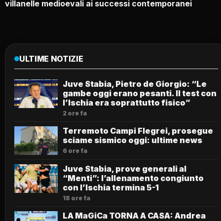
villanelle medioevali ai successi contemporanei
ULTIME NOTIZIE
Juve Stabia, Pietro de Giorgio: “Le
gambe oggi erano pesanti. Il test con
l’Ischia era soprattutto fisico”
2 ore fa
Terremoto Campi Flegrei, prosegue
sciame sismico oggi: ultime news
6 ore fa
Juve Stabia, prove generali al
“Menti”: l’allenamento congiunto
con l’Ischia termina 5-1
18 ore fa
LA MaGiCa TORNA A CASA: Andrea