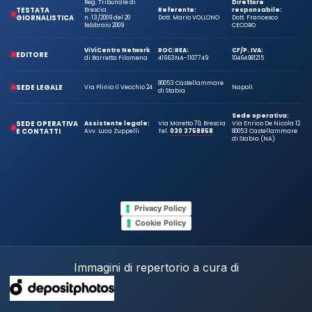
Reg. Tribunale di
Direttore
TESTATA
Brescia
Referente:
responsabile:
GIORNALISTICA
n. 13/2009 del 20
Dott. Mario VOLLONO
Dott. Francesco
febbraio 2009
CECORO
ViViCentro Network
ROC:
REA:
CF/P. IVA:
EDITORE
di Barretta Filomena
41663
NA-1107749
10464981215
80053 Castellammare
SEDE LEGALE
Via Plinio Il Vecchio 24
Napoli
di Stabia
Sede operativa:
SEDE OPERATIVA
Assistente legale:
Via Moretto 70, Brescia
Via Enrico De Nicola 12
E CONTATTI
Avv. Luca Zuppelli
Tel.
030 3758858
80053 Castellammare
di Stabia (NA)
Privacy Policy
Cookie Policy
Immagini di repertorio a cura di