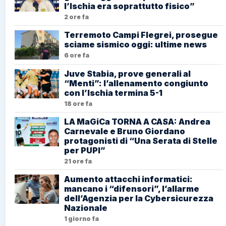
l’Ischia era soprattutto fisico”
2 ore fa
Terremoto Campi Flegrei, prosegue
sciame sismico oggi: ultime news
6 ore fa
Juve Stabia, prove generali al
“Menti”: l’allenamento congiunto
con l’Ischia termina 5-1
18 ore fa
LA MaGiCa TORNA A CASA: Andrea
Carnevale e Bruno Giordano
protagonisti di “Una Serata di Stelle
per PUPI”
21 ore fa
Aumento attacchi informatici:
mancano i “difensori”, l’allarme
dell’Agenzia per la Cybersicurezza
Nazionale
1 giorno fa