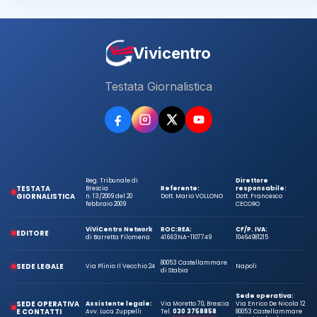
Vivicentro
Testata Giornalistica
Reg. Tribunale di
Direttore
TESTATA
Brescia
Referente:
responsabile:
GIORNALISTICA
n. 13/2009 del 20
Dott. Mario VOLLONO
Dott. Francesco
febbraio 2009
CECORO
ViViCentro Network
ROC:
REA:
CF/P. IVA:
EDITORE
di Barretta Filomena
41663
NA-1107749
10464981215
80053 Castellammare
SEDE LEGALE
Via Plinio Il Vecchio 24
Napoli
di Stabia
Sede operativa:
SEDE OPERATIVA
Assistente legale:
Via Moretto 70, Brescia
Via Enrico De Nicola 12
E CONTATTI
Avv. Luca Zuppelli
Tel.
030 3758858
80053 Castellammare