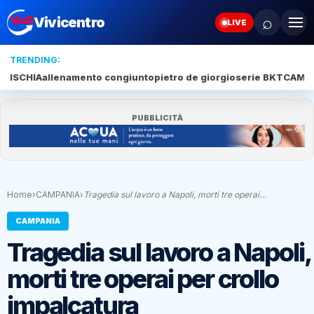
⌕
Vivicentro
LIVE
TRENDING:
ISCHIA
allenamento congiunto
pietro de giorgio
serie BKT
CAMP
PUBBLICITÀ
Home
›
CAMPANIA
›
Tragedia sul lavoro a Napoli, morti tre operai…
CAMPANIA
Tragedia sul lavoro a Napoli,
morti tre operai per crollo
impalcatura