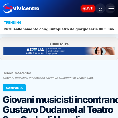
⌕
Vivicentro
LIVE
TRENDING:
ISCHIA
allenamento congiunto
pietro de giorgio
serie BKT
Juve 
PUBBLICITÀ
Home
›
CAMPANIA
›
Giovani musicisti incontrano Gustavo Dudamel al Teatro San…
CAMPANIA
Giovani musicisti incontran
Gustavo Dudamel al Teatro