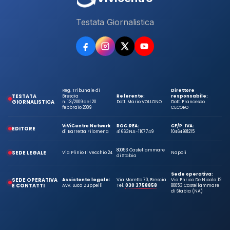
Testata Giornalistica
Reg. Tribunale di
Direttore
TESTATA
Brescia
Referente:
responsabile:
GIORNALISTICA
n. 13/2009 del 20
Dott. Mario VOLLONO
Dott. Francesco
febbraio 2009
CECORO
ViViCentro Network
ROC:
REA:
CF/P. IVA:
EDITORE
di Barretta Filomena
41663
NA-1107749
10464981215
80053 Castellammare
SEDE LEGALE
Via Plinio Il Vecchio 24
Napoli
di Stabia
Sede operativa:
SEDE OPERATIVA
Assistente legale:
Via Moretto 70, Brescia
Via Enrico De Nicola 12
E CONTATTI
Avv. Luca Zuppelli
Tel.
030 3758858
80053 Castellammare
di Stabia (NA)