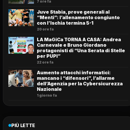
7 ore fa
Juve Stabia, prove generali al
“Menti”: l’allenamento congiunto
con l’Ischia termina 5-1
20 ore fa
LA MaGiCa TORNA A CASA: Andrea
Carnevale e Bruno Giordano
protagonisti di “Una Serata di Stelle
per PUPI”
22 ore fa
Aumento attacchi informatici:
mancano i “difensori”, l’allarme
dell’Agenzia per la Cybersicurezza
Nazionale
1 giorno fa
PIÙ LETTE