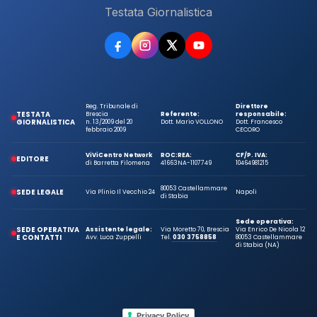
Testata Giornalistica
Reg. Tribunale di
Direttore
TESTATA
Brescia
Referente:
responsabile:
GIORNALISTICA
n. 13/2009 del 20
Dott. Mario VOLLONO
Dott. Francesco
febbraio 2009
CECORO
ViViCentro Network
ROC:
REA:
CF/P. IVA:
EDITORE
di Barretta Filomena
41663
NA-1107749
10464981215
80053 Castellammare
SEDE LEGALE
Via Plinio Il Vecchio 24
Napoli
di Stabia
Sede operativa:
SEDE OPERATIVA
Assistente legale:
Via Moretto 70, Brescia
Via Enrico De Nicola 12
E CONTATTI
Avv. Luca Zuppelli
Tel.
030 3758858
80053 Castellammare
di Stabia (NA)
Privacy Policy