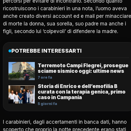
percorsi per evitare di incontrarlo. Secondo quanto
ricostruiscono i carabinieri in una nota, l’uomo
aveva
anche creato diversi account ed e mail per minacciar
di morte la donna
, sua sorella, suo padre ma anche i
figli, secondo lui ‘colpevoli’ di difendere la madre.
POTREBBE INTERESSARTI
Terremoto Campi Flegrei, prosegue
sciame sismico oggi: ultime news
7 ore fa
Storia di Enrico e dell’emofilia B
curata con la terapia genica, primo
caso in Campania
5 giorni fa
I carabinieri, dagli accertamenti in banca dati, hanno
scoperto che
proprio la notte precedente erano stati