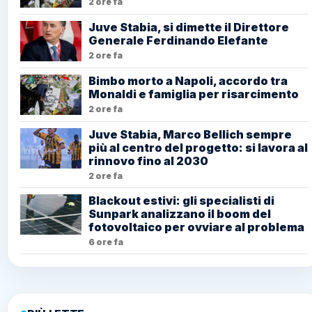
2 ore fa
Juve Stabia, si dimette il Direttore
Generale Ferdinando Elefante
2 ore fa
Bimbo morto a Napoli, accordo tra
Monaldi e famiglia per risarcimento
2 ore fa
Juve Stabia, Marco Bellich sempre
più al centro del progetto: si lavora al
rinnovo fino al 2030
2 ore fa
Blackout estivi: gli specialisti di
Sunpark analizzano il boom del
fotovoltaico per ovviare al problema
6 ore fa