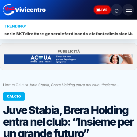
⌕
Vivicentro
LIVE
TRENDING:
serie BKT
direttore generale
ferdinando elefante
dimissioni
Juv
PUBBLICITÀ
Home
›
Calcio
›
Juve Stabia, Brera Holding entra nel club: “Insieme…
CALCIO
Juve Stabia, Brera Holding
entra nel club: “Insieme per
un grande futuro”