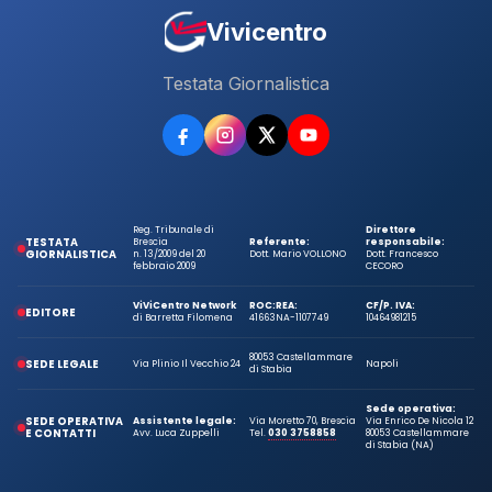
Vivicentro
Testata Giornalistica
Reg. Tribunale di
Direttore
TESTATA
Brescia
Referente:
responsabile:
GIORNALISTICA
n. 13/2009 del 20
Dott. Mario VOLLONO
Dott. Francesco
febbraio 2009
CECORO
ViViCentro Network
ROC:
REA:
CF/P. IVA:
EDITORE
di Barretta Filomena
41663
NA-1107749
10464981215
80053 Castellammare
SEDE LEGALE
Via Plinio Il Vecchio 24
Napoli
di Stabia
Sede operativa:
SEDE OPERATIVA
Assistente legale:
Via Moretto 70, Brescia
Via Enrico De Nicola 12
E CONTATTI
Avv. Luca Zuppelli
Tel.
030 3758858
80053 Castellammare
di Stabia (NA)