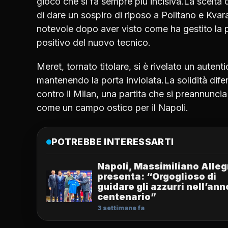
gioco che si fa sempre più incisiva.La scelt
di dare un sospiro di riposo a Politano e Kvar
notevole dopo aver visto come ha gestito la 
positivo del nuovo tecnico.
Meret, tornato titolare, si è rivelato un auten
mantenendo la porta inviolata.La solidità dife
contro il Milan, una partita che si preannuncia 
come un campo ostico per il Napoli.
POTREBBE INTERESSARTI
Napoli, Massimiliano Allegr
presenta: “Orgoglioso di
guidare gli azzurri nell’ann
centenario”
3 settimane fa