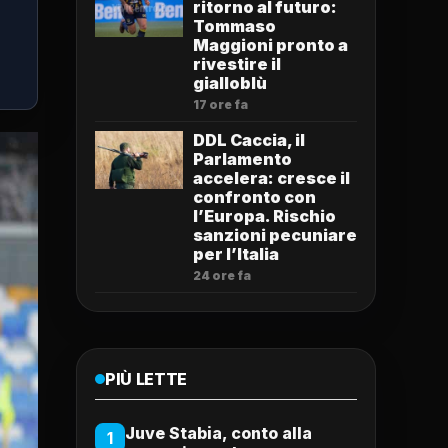
ritorno al futuro:
Tommaso
Maggioni pronto a
rivestire il
gialloblù
17 ore fa
DDL Caccia, il
Parlamento
accelera: cresce il
confronto con
l’Europa. Rischio
sanzioni pecuniare
per l’Italia
24 ore fa
PIÙ LETTE
Juve Stabia, conto alla
1