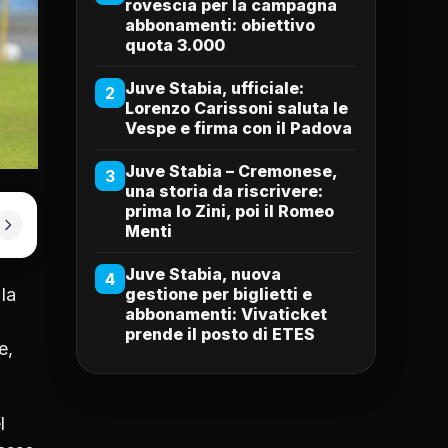
rovescia per la campagna
abbonamenti: obiettivo
quota 3.000
Juve Stabia, ufficiale:
2
Lorenzo Carissoni saluta le
Vespe e firma con il Padova
Juve Stabia – Cremonese,
3
una storia da riscrivere:
prima lo Zini, poi il Romeo
Menti
Juve Stabia, nuova
4
la
gestione per biglietti e
abbonamenti: Vivaticket
prende il posto di ETES
e,
l