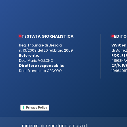
TESTATA GIORNALISTICA
EDITO
Reg. Tribunale di Brescia
ViViCen
n. 13/2009 del 20 febbraio 2009
di Barre
Referente:
ROC:
RE
Dott. Mario VOLLONO
41663
NA
Direttore responsabile:
CF/P. IV
Dott. Francesco CECORO
10464981
Privacy Policy
Immagini di repertorio a cura di