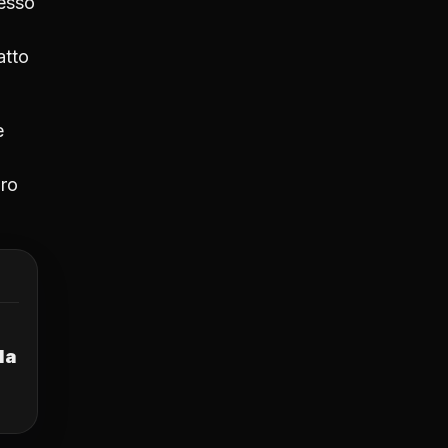
messo
atto
e
iro
la