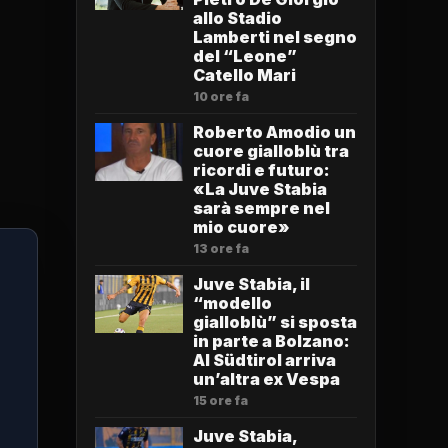
allo Stadio
Lamberti nel segno
del “Leone”
Catello Mari
10 ore fa
Roberto Amodio un
cuore gialloblù tra
ricordi e futuro:
«La Juve Stabia
sarà sempre nel
mio cuore»
13 ore fa
Juve Stabia, il
“modello
gialloblù” si sposta
in parte a Bolzano:
Al Südtirol arriva
un’altra ex Vespa
15 ore fa
Juve Stabia,