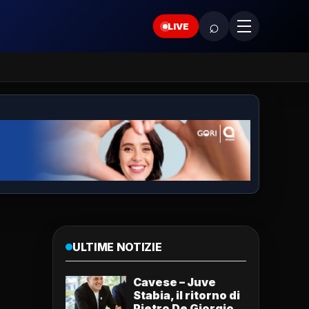
⌕
LIVE
ULTIME NOTIZIE
Cavese – Juve
Stabia, il ritorno di
Pietro De Giorgio