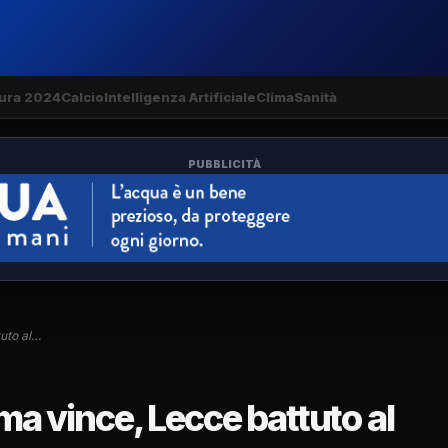
ura 2024
Calcio
Intelligenza Artificiale
Clima
Sanità
PUBBLICITÀ
tuto al…
 ma vince, Lecce battuto al