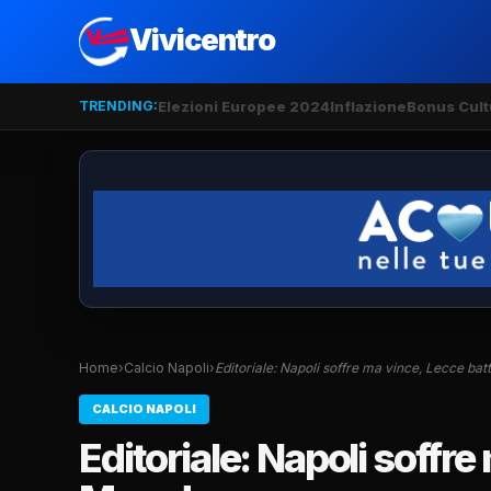
Vivicentro
TRENDING:
Elezioni Europee 2024
Inflazione
Bonus Cult
Home
›
Calcio Napoli
›
Editoriale: Napoli soffre ma vince, Lecce bat
CALCIO NAPOLI
Editoriale: Napoli soffre