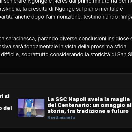
a di schierare Ngonge e Neres dal primo minuto ha per
atskhelia, la crescita di Ngonge sul piano mentale è
partita anche dopo l’ammonizione, testimoniando l’imp
tica saracinesca, parando diverse conclusioni insidiose 
nsiva sarà fondamentale in vista della prossima sfida
difficile, soprattutto considerando la storicità di San S
i si
La SSC Napoli svela la maglia
del Centenario: un omaggio al
o del
storia, tra tradizione e futuro
4 settimane fa