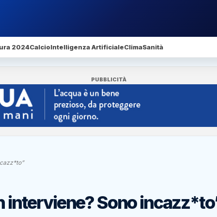
ura 2024
Calcio
Intelligenza Artificiale
Clima
Sanità
PUBBLICITÀ
ncazz*to”
on interviene? Sono incazz*to