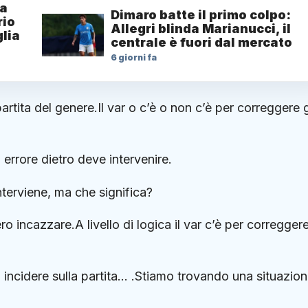
la
Dimaro batte il primo colpo:
rio
Allegri blinda Marianucci, il
glia
centrale è fuori dal mercato
6 giorni fa
rtita del genere.Il var o c’è o non c’è per correggere g
n errore dietro deve intervenire.
erviene, ma che significa?
 incazzare.A livello di logica il var c’è per corregger
incidere sulla partita… .Stiamo trovando una situazio