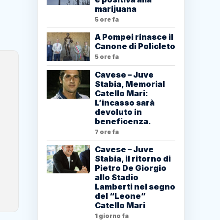
marijuana
5 ore fa
A Pompei rinasce il
Canone di Policleto
5 ore fa
Cavese – Juve
Stabia, Memorial
Catello Mari:
L’incasso sarà
devoluto in
beneficenza.
7 ore fa
Cavese – Juve
Stabia, il ritorno di
Pietro De Giorgio
allo Stadio
Lamberti nel segno
del “Leone”
Catello Mari
1 giorno fa