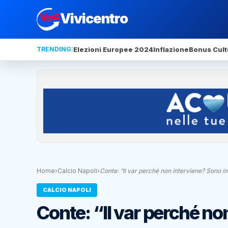
Vivicentro
TRENDING:
Elezioni Europee 2024
Inflazione
Bonus Cult
Home
›
Calcio Napoli
›
Conte: “Il var perché non interviene? Sono i
CALCIO NAPOLI
Conte: “Il var perché n