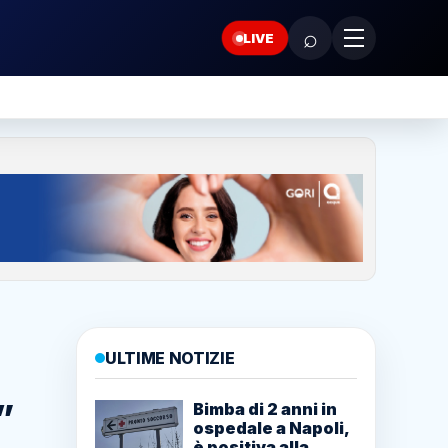
⌕
LIVE
ULTIME NOTIZIE
”
Bimba di 2 anni in
ospedale a Napoli,
è positiva alla