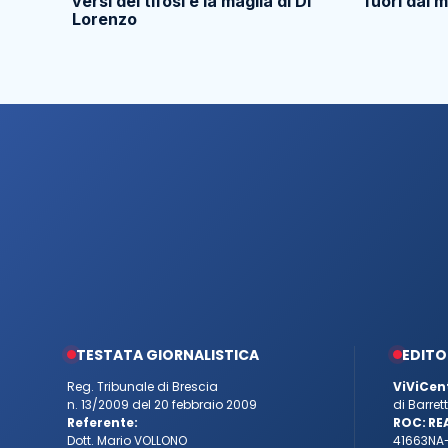
versi dei tifosi e la maglia di Di
fuori dal 
Lorenzo
TESTATA GIORNALISTICA
EDITO
Reg. Tribunale di Brescia
ViViCen
n. 13/2009 del 20 febbraio 2009
di Barre
Referente:
ROC:
RE
Dott. Mario VOLLONO
41663
NA