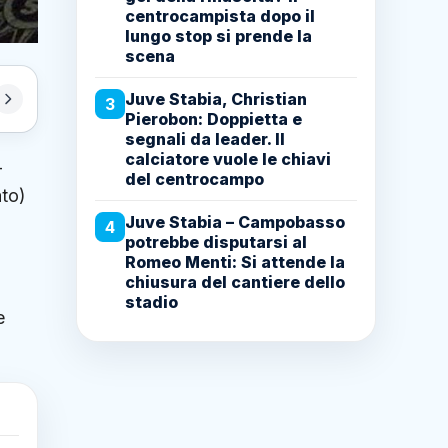
centrocampista dopo il
lungo stop si prende la
scena
Juve Stabia, Christian
3
Pierobon: Doppietta e
segnali da leader. Il
calciatore vuole le chiavi
-
del centrocampo
ato)
Juve Stabia – Campobasso
4
potrebbe disputarsi al
Romeo Menti: Si attende la
chiusura del cantiere dello
stadio
e