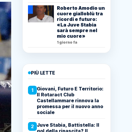
Roberto Amodio un
cuore gialloblù tra
ricordi e futuro:
«La Juve Stabia
sarà sempre nel
mio cuore»
1 giorno fa
PIÙ LETTE
Giovani, Futuro E Territorio:
1
Il Rotaract Club
Castellammare rinnova la
promessa per il nuovo anno
sociale
Juve Stabia, Battistella: Il
2
gol della rinascita? Il