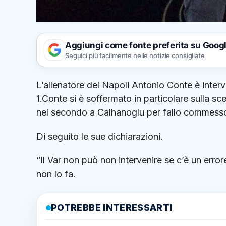
Aggiungi come fonte preferita su Goog
Seguici più facilmente nelle notizie consigliate
L’allenatore del Napoli Antonio Conte è interv
1.Conte si è soffermato in particolare sulla scel
nel secondo a Calhanoglu per fallo commess
Di seguito le sue dichiarazioni.
“Il Var non può non intervenire se c’è un err
non lo fa.
POTREBBE INTERESSARTI