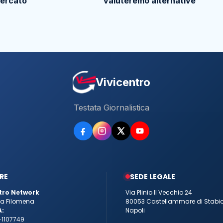
mercato
valuteremo alternative”
Vivicentro
Testata Giornalistica
RE
SEDE LEGALE
tro Network
Via Plinio Il Vecchio 24
tta Filomena
80053 Castellammare di Stabi
A:
Napoli
-1107749