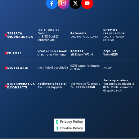
Reg. Tribunale di
Direttore
TESTATA
Brescia
Referente:
responsabile:
GIORNALISTICA
n. 13/2009 del 20
Dott. Mario VOLLONO
Dott. Francesco
febbraio 2009
CECORO
ViViCentro Network
ROC:
REA:
CF/P. IVA:
EDITORE
di Barretta Filomena
41663
NA-1107749
10464981215
80053 Castellammare
SEDE LEGALE
Via Plinio Il Vecchio 24
Napoli
di Stabia
Sede operativa:
SEDE OPERATIVA
Assistente legale:
Via Moretto 70, Brescia
Via Enrico De Nicola 12
E CONTATTI
Avv. Luca Zuppelli
Tel.
030 3758858
80053 Castellammare
di Stabia (NA)
Privacy Policy
Cookie Policy