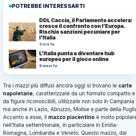
POTREBBE INTERESSARTI
DDL Caccia, il Parlamento accelera:
cresce il confronto con l’Europa.
Rischio sanzioni pecuniare per
l’Italia
3 ore fa
L’Italia punta a diventare hub
europeo per il gioco online
9 mesi fa
Tra i mazzi più diffusi ancora oggi si trovano le
carte
napoletane
, caratterizzate da un formato compatto e
da figure riconoscibili, utilizzate non solo in Campania
ma anche in Lazio, Abruzzo, Molise e parte della Pugli
Accanto a esse, il
mazzo piacentino
è molto popolar
nell’Italia settentrionale, in particolare in Emilia-
Romagna, Lombardia e Veneto. Questo mazzo, dal