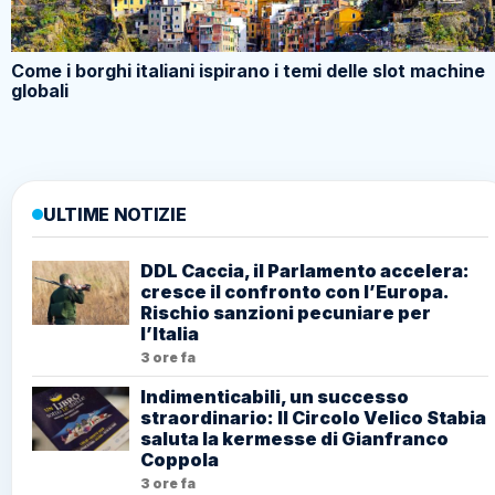
Come i borghi italiani ispirano i temi delle slot machine
globali
ULTIME NOTIZIE
DDL Caccia, il Parlamento accelera:
cresce il confronto con l’Europa.
Rischio sanzioni pecuniare per
l’Italia
3 ore fa
Indimenticabili, un successo
straordinario: Il Circolo Velico Stabia
saluta la kermesse di Gianfranco
Coppola
3 ore fa