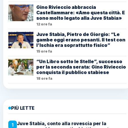
Gino Rivieccio abbraccia
Castellammare: «Amo questa città. E
sono molto legato alla Juve Stabia»
12 ore fa
Juve Stabia, Pietro de Giorgio: “Le
gambe oggi erano pesanti. Il test con
l’Ischia era soprattutto fisico”
15 ore fa
“Un Libro sotto le Stelle”, successo
per la seconda serata: Gino Rivieccio
conquista il pubblico stabiese
18 ore fa
PIÙ LETTE
Juve Stabia, conto alla rovescia per la
1