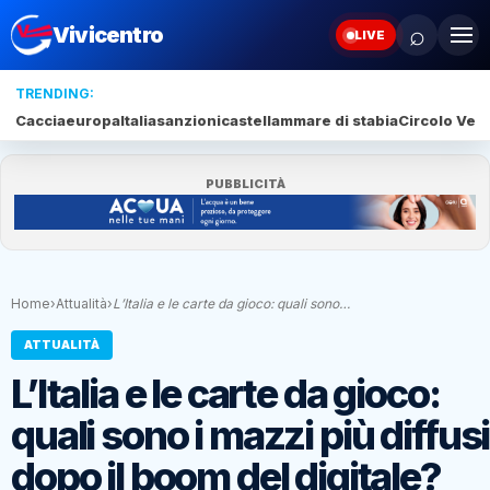
⌕
Vivicentro
LIVE
TRENDING:
Caccia
europa
Italia
sanzioni
castellammare di stabia
Circolo Veli
PUBBLICITÀ
Home
›
Attualità
›
L’Italia e le carte da gioco: quali sono…
ATTUALITÀ
L’Italia e le carte da gioco:
quali sono i mazzi più diffusi
dopo il boom del digitale?