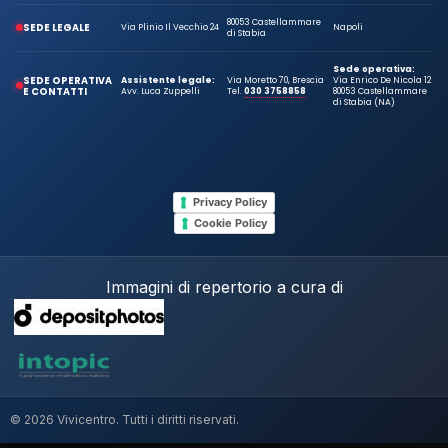
80053 Castellammare
SEDE LEGALE
Via Plinio Il Vecchio 24
Napoli
di Stabia
Sede operativa:
SEDE OPERATIVA
Assistente legale:
Via Moretto 70, Brescia
Via Enrico De Nicola 12
E CONTATTI
Avv. Luca Zuppelli
Tel.
030 3758858
80053 Castellammare
di Stabia (NA)
Privacy Policy
Cookie Policy
Immagini di repertorio a cura di
© 2026 Vivicentro. Tutti i diritti riservati.