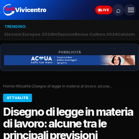
⌕
Vivicentro
LIVE
TRENDING:
Elezioni Europee 2024
Inflazione
Bonus Cultura 2024
Calcio
Inte
PUBBLICITÀ
Home
›
Attualità
›
Disegno di legge in materia di lavoro: alcune…
ATTUALITÀ
Disegno di legge in materia
di lavoro: alcune tra le
principali previsioni