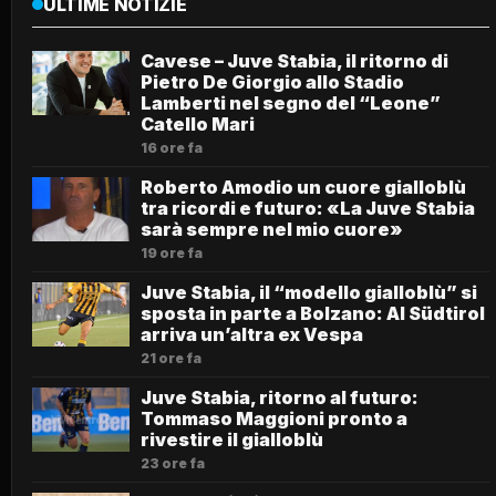
ULTIME NOTIZIE
Cavese – Juve Stabia, il ritorno di
Pietro De Giorgio allo Stadio
Lamberti nel segno del “Leone”
Catello Mari
16 ore fa
Roberto Amodio un cuore gialloblù
tra ricordi e futuro: «La Juve Stabia
sarà sempre nel mio cuore»
19 ore fa
Juve Stabia, il “modello gialloblù” si
sposta in parte a Bolzano: Al Südtirol
arriva un’altra ex Vespa
21 ore fa
Juve Stabia, ritorno al futuro:
Tommaso Maggioni pronto a
rivestire il gialloblù
23 ore fa