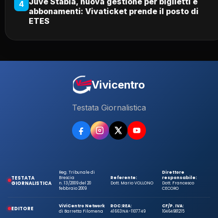
Juve Stabia, nuova gestione per biglietti e
4
abbonamenti: Vivaticket prende il posto di
ETES
Vivicentro
Testata Giornalistica
Reg. Tribunale di
Direttore
TESTATA
Brescia
Referente:
responsabile:
GIORNALISTICA
n. 13/2009 del 20
Dott. Mario VOLLONO
Dott. Francesco
febbraio 2009
CECORO
ViViCentro Network
ROC:
REA:
CF/P. IVA:
EDITORE
di Barretta Filomena
41663
NA-1107749
10464981215