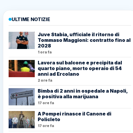
ULTIME NOTIZIE
Juve Stabia, ufficiale il ritorno di
Tommaso Maggioni: contratto fino al
2028
1 ora fa
Lavora sul balcone e precipita dal
quarto piano, morto operaio di 54
anni ad Ercolano
2 ore fa
Bimba di 2 anni in ospedale a Napoli,
è positiva alla marijuana
17 ore fa
A Pompei rinasce il Canone di
Policleto
17 ore fa