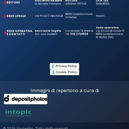
ViViCentro Network
ROC:
REA:
CF/P. IVA:
EDITORE
di Barretta Filomena
41663
NA-1107749
10464981215
80053 Castellammare
SEDE LEGALE
Via Plinio Il Vecchio 24
Napoli
di Stabia
Sede operativa:
SEDE OPERATIVA
Assistente legale:
Via Moretto 70, Brescia
Via Enrico De Nicola 12
E CONTATTI
Avv. Luca Zuppelli
Tel.
030 3758858
80053 Castellammare
di Stabia (NA)
Privacy Policy
Cookie Policy
Immagini di repertorio a cura di
© 2026 Vivicentro. Tutti i diritti riservati.