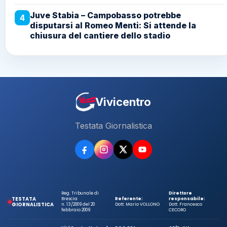
Juve Stabia – Campobasso potrebbe
4
disputarsi al Romeo Menti: Si attende la
chiusura del cantiere dello stadio
Vivicentro
Testata Giornalistica
Reg. Tribunale di
Direttore
TESTATA
Brescia
Referente:
responsabile:
GIORNALISTICA
n. 13/2009 del 20
Dott. Mario VOLLONO
Dott. Francesco
febbraio 2009
CECORO