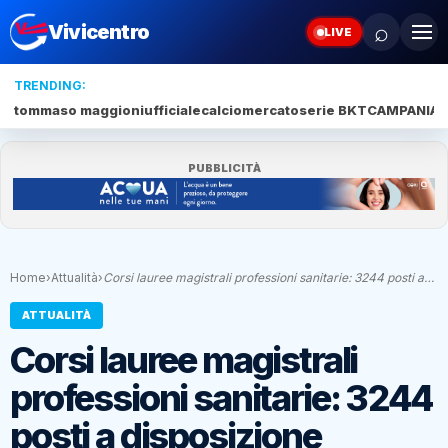
⌕
Vivicentro
LIVE
TRENDING:
tommaso maggioni
ufficiale
calciomercato
serie BKT
CAMPANIA
J
PUBBLICITÀ
Home
›
Attualità
›
Corsi lauree magistrali professioni sanitarie: 3244 posti a…
ATTUALITÀ
Corsi lauree magistrali
professioni sanitarie: 3244
posti a disposizione