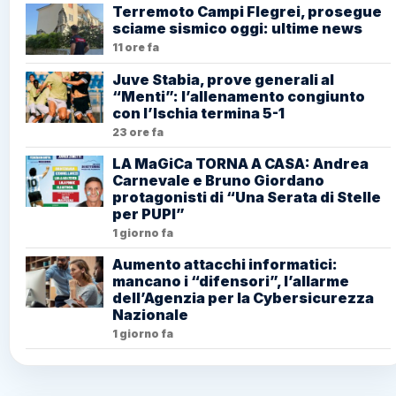
Terremoto Campi Flegrei, prosegue
sciame sismico oggi: ultime news
11 ore fa
Juve Stabia, prove generali al
“Menti”: l’allenamento congiunto
con l’Ischia termina 5-1
23 ore fa
LA MaGiCa TORNA A CASA: Andrea
Carnevale e Bruno Giordano
protagonisti di “Una Serata di Stelle
per PUPI”
1 giorno fa
Aumento attacchi informatici:
mancano i “difensori”, l’allarme
dell’Agenzia per la Cybersicurezza
Nazionale
1 giorno fa