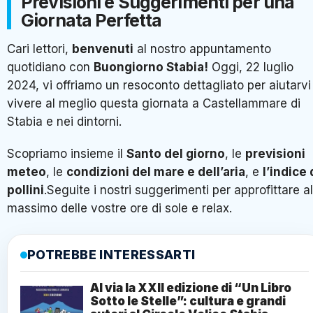
Previsioni e Suggerimenti per una
Giornata Perfetta
Cari lettori,
benvenuti
al nostro appuntamento
quotidiano con
Buongiorno Stabia!
Oggi, 22 luglio
2024, vi offriamo un resoconto dettagliato per aiutarvi
vivere al meglio questa giornata a Castellammare di
Stabia e nei dintorni.
Scopriamo insieme il
Santo del giorno
, le
previsioni
meteo
, le
condizioni del mare e dell’aria
, e
l’indice 
pollini
.Seguite i nostri suggerimenti per approfittare al
massimo delle vostre ore di sole e relax.
POTREBBE INTERESSARTI
Al via la XXII edizione di “Un Libro
Sotto le Stelle”: cultura e grandi