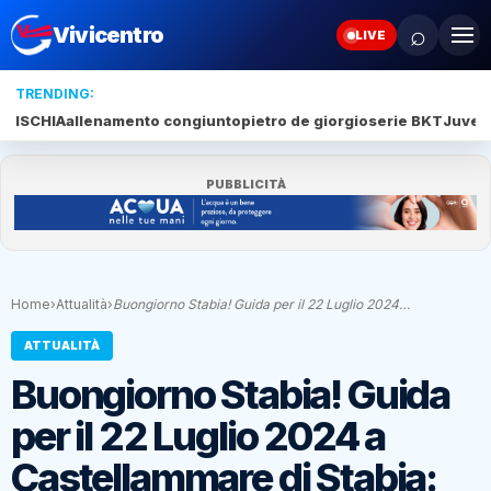
⌕
Vivicentro
LIVE
TRENDING:
ISCHIA
allenamento congiunto
pietro de giorgio
serie BKT
Juve 
PUBBLICITÀ
Home
›
Attualità
›
Buongiorno Stabia! Guida per il 22 Luglio 2024…
ATTUALITÀ
Buongiorno Stabia! Guida
per il 22 Luglio 2024 a
Castellammare di Stabia: