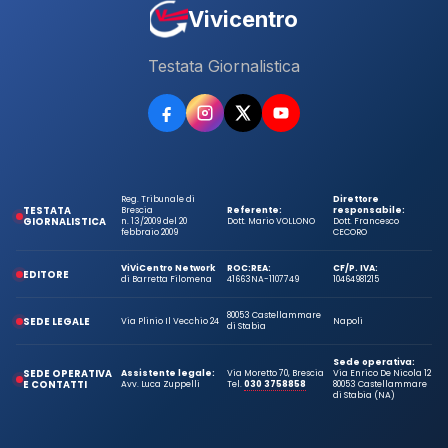
Vivicentro
Testata Giornalistica
Reg. Tribunale di
Direttore
TESTATA
Brescia
Referente:
responsabile:
GIORNALISTICA
n. 13/2009 del 20
Dott. Mario VOLLONO
Dott. Francesco
febbraio 2009
CECORO
ViViCentro Network
ROC:
REA:
CF/P. IVA:
EDITORE
di Barretta Filomena
41663
NA-1107749
10464981215
80053 Castellammare
SEDE LEGALE
Via Plinio Il Vecchio 24
Napoli
di Stabia
Sede operativa:
SEDE OPERATIVA
Assistente legale:
Via Moretto 70, Brescia
Via Enrico De Nicola 12
E CONTATTI
Avv. Luca Zuppelli
Tel.
030 3758858
80053 Castellammare
di Stabia (NA)