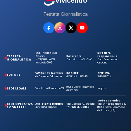
Vivicentro
Testata Giornalistica
Reg. Tribunale di
Direttore
TESTATA
Brescia
Referente:
responsabile:
GIORNALISTICA
n. 13/2009 del 20
Dott. Mario VOLLONO
Dott. Francesco
febbraio 2009
CECORO
ViViCentro Network
ROC:
REA:
CF/P. IVA:
EDITORE
di Barretta Filomena
41663
NA-1107749
10464981215
80053 Castellammare
SEDE LEGALE
Via Plinio Il Vecchio 24
Napoli
di Stabia
Sede operativa:
SEDE OPERATIVA
Assistente legale:
Via Moretto 70, Brescia
Via Enrico De Nicola 12
E CONTATTI
Avv. Luca Zuppelli
Tel.
030 3758858
80053 Castellammare
di Stabia (NA)