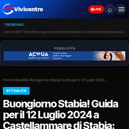
⌕
Vivicentro
LIVE
TRENDING:
serie BKT
direttore generale
ferdinando elefante
dimissioni
Juv
PUBBLICITÀ
Home
›
Attualità
›
Buongiorno Stabia! Guida per il 12 Luglio 2024…
ATTUALITÀ
Buongiorno Stabia! Guida
per il 12 Luglio 2024 a
Castellammare di Stabia: