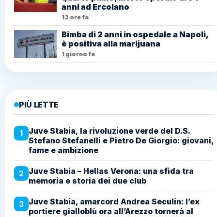
anni ad Ercolano
13 ore fa
Bimba di 2 anni in ospedale a Napoli,
è positiva alla marijuana
1 giorno fa
PIÙ LETTE
Juve Stabia, la rivoluzione verde del D.S.
1
Stefano Stefanelli e Pietro De Giorgio: giovani,
fame e ambizione
Juve Stabia – Hellas Verona: una sfida tra
2
memoria e storia dei due club
Juve Stabia, amarcord Andrea Seculin: l’ex
3
portiere gialloblù ora all’Arezzo tornerà al