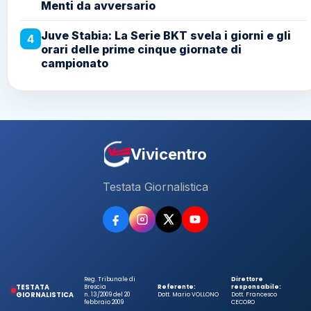
Menti da avversario
Juve Stabia: La Serie BKT svela i giorni e gli
4
orari delle prime cinque giornate di
campionato
Vivicentro
Testata Giornalistica
Reg. Tribunale di
Direttore
TESTATA
Brescia
Referente:
responsabile:
GIORNALISTICA
n. 13/2009 del 20
Dott. Mario VOLLONO
Dott. Francesco
febbraio 2009
CECORO