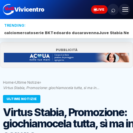
⌕
Vivicentro
LIVE
TRENDING:
calciomercato
serie BKT
edoardo duca
ravenna
Juve Stabia New
PUBBLICITÀ
Home
›
Ultime Notizie
›
Virtus Stabia, Promozione: giochiamocela tutta, sì ma in…
ULTIME NOTIZIE
Virtus Stabia, Promozione:
giochiamocela tutta, sì ma i