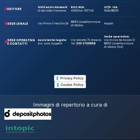
ViViCentro Network
ROC:
REA:
CF/P. IVA:
EDITORE
di Barretta Filomena
41663
NA-1107749
10464981215
80053 Castellammare
SEDE LEGALE
Via Plinio Il Vecchio 24
Napoli
di Stabia
Sede operativa:
SEDE OPERATIVA
Assistente legale:
Via Moretto 70, Brescia
Via Enrico De Nicola 12
E CONTATTI
Avv. Luca Zuppelli
Tel.
030 3758858
80053 Castellammare
di Stabia (NA)
Privacy Policy
Cookie Policy
Immagini di repertorio a cura di