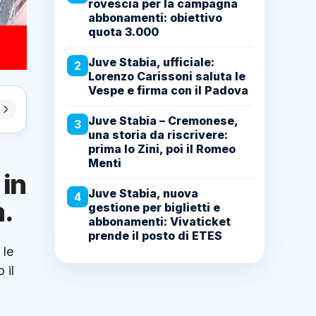
rovescia per la campagna
abbonamenti: obiettivo
quota 3.000
Juve Stabia, ufficiale:
2
Lorenzo Carissoni saluta le
Vespe e firma con il Padova
Juve Stabia – Cremonese,
3
una storia da riscrivere:
prima lo Zini, poi il Romeo
Menti
 in
Juve Stabia, nuova
4
a.
gestione per biglietti e
abbonamenti: Vivaticket
prende il posto di ETES
 le
 il