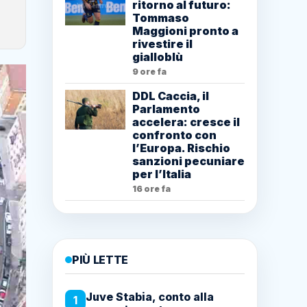
ritorno al futuro:
Tommaso
Maggioni pronto a
rivestire il
gialloblù
9 ore fa
DDL Caccia, il
Parlamento
accelera: cresce il
confronto con
l’Europa. Rischio
sanzioni pecuniare
per l’Italia
16 ore fa
PIÙ LETTE
Juve Stabia, conto alla
1