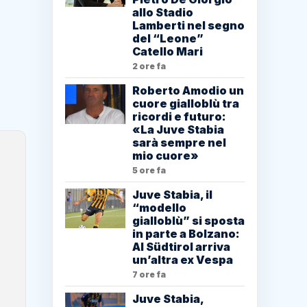
allo Stadio
Lamberti nel segno
del “Leone”
Catello Mari
2 ore fa
Roberto Amodio un
cuore gialloblù tra
ricordi e futuro:
«La Juve Stabia
sarà sempre nel
mio cuore»
5 ore fa
Juve Stabia, il
“modello
gialloblù” si sposta
in parte a Bolzano:
Al Südtirol arriva
un’altra ex Vespa
7 ore fa
Juve Stabia,