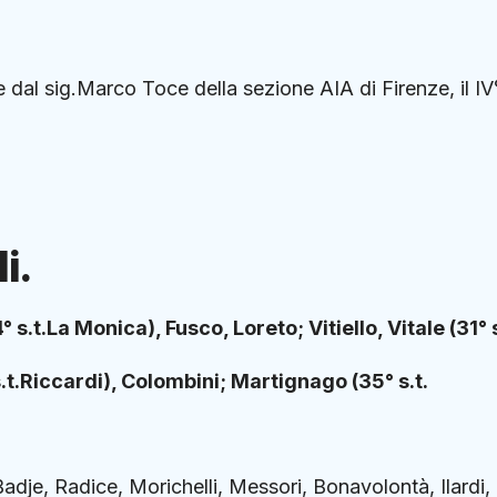
 dal sig.Marco Toce della sezione AIA di Firenze, il IV
i.
 s.t.La Monica), Fusco, Loreto; Vitiello, Vitale (31° s
t.Riccardi), Colombini; Martignago (35° s.t.
adje, Radice, Morichelli, Messori, Bonavolontà, Ilardi,