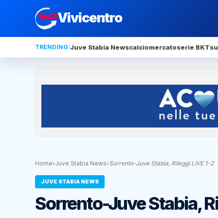
Vivicentro
TRENDING:
Juve Stabia News
calciomercato
serie BKT
su
Home
›
Juve Stabia News
›
Sorrento-Juve Stabia, Rileggi LIVE 1-2
JUVE STABIA NEWS
Sorrento-Juve Stabia, Ri