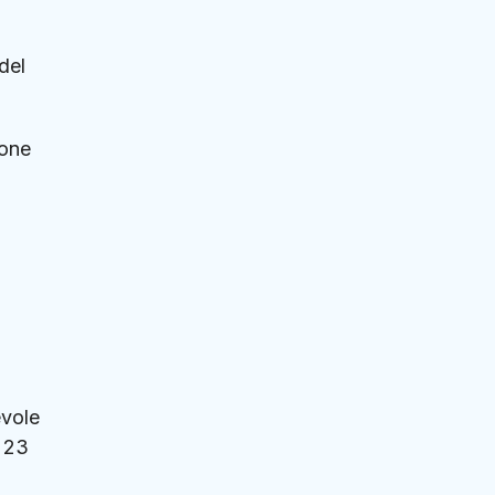
del
ione
evole
o 23