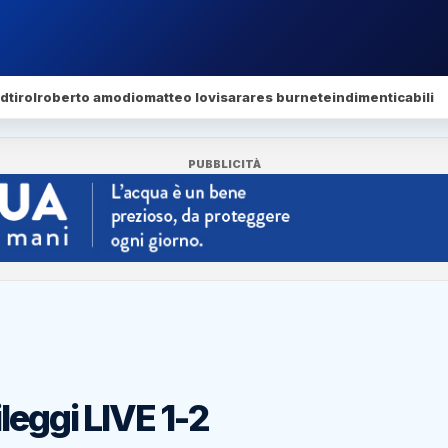
dtirol
roberto amodio
matteo lovisa
rares burnete
indimenticabili
PUBBLICITÀ
leggi LIVE 1-2