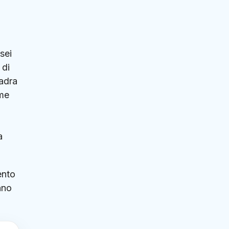
sei
 di
uadra
ome
a
ento
nno