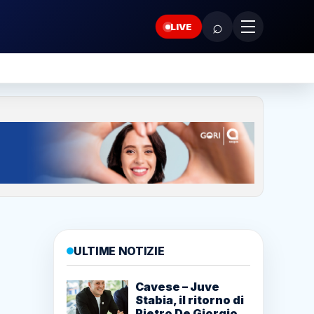
⌕
LIVE
ULTIME NOTIZIE
Cavese – Juve
Stabia, il ritorno di
Pietro De Giorgio