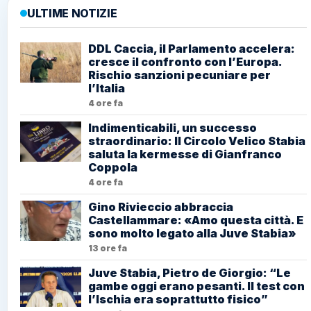
ULTIME NOTIZIE
DDL Caccia, il Parlamento accelera:
cresce il confronto con l’Europa.
Rischio sanzioni pecuniare per
l’Italia
4 ore fa
Indimenticabili, un successo
straordinario: Il Circolo Velico Stabia
saluta la kermesse di Gianfranco
Coppola
4 ore fa
Gino Rivieccio abbraccia
Castellammare: «Amo questa città. E
sono molto legato alla Juve Stabia»
13 ore fa
Juve Stabia, Pietro de Giorgio: “Le
gambe oggi erano pesanti. Il test con
l’Ischia era soprattutto fisico”