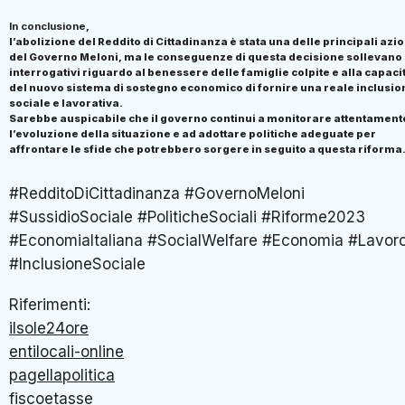
In conclusione
,
l’abolizione del Reddito di Cittadinanza è stata una delle principali azio
del Governo Meloni, ma le conseguenze di questa decisione sollevano
interrogativi riguardo al benessere delle famiglie colpite e alla capaci
del nuovo sistema di sostegno economico di fornire una reale inclusio
sociale e lavorativa.
Sarebbe auspicabile che il governo continui a monitorare attentament
l’evoluzione della situazione e ad adottare politiche adeguate per
affrontare le sfide che potrebbero sorgere in seguito a questa riforma
#RedditoDiCittadinanza #GovernoMeloni
#SussidioSociale #PoliticheSociali #Riforme2023
#EconomiaItaliana #SocialWelfare #Economia #Lavor
#InclusioneSociale
Riferimenti:
ilsole24ore
entilocali-online
pagellapolitica
fiscoetasse