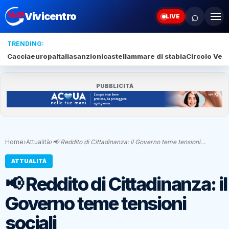
⌕
Vivicentro
LIVE
TRENDING:
Caccia
europa
Italia
sanzioni
castellammare di stabia
Circolo Veli
PUBBLICITÀ
Home
›
Attualità
›
📢 Reddito di Cittadinanza: il Governo teme tensioni…
ATTUALITÀ
📢 Reddito di Cittadinanza: il
Governo teme tensioni
sociali