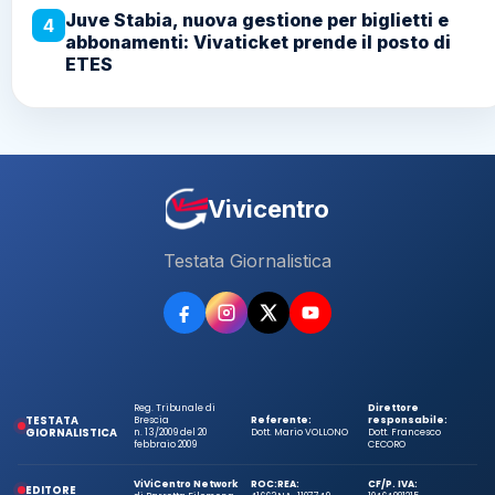
Juve Stabia, nuova gestione per biglietti e
4
abbonamenti: Vivaticket prende il posto di
ETES
Vivicentro
Testata Giornalistica
Reg. Tribunale di
Direttore
TESTATA
Brescia
Referente:
responsabile:
GIORNALISTICA
n. 13/2009 del 20
Dott. Mario VOLLONO
Dott. Francesco
febbraio 2009
CECORO
ViViCentro Network
ROC:
REA:
CF/P. IVA:
EDITORE