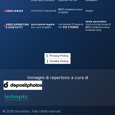
di Barretta Filomena
41663
NA-1107749
10464981215
80053 Castellammare
SEDE LEGALE
Via Plinio Il Vecchio 24
Napoli
di Stabia
Sede operativa:
SEDE OPERATIVA
Assistente legale:
Via Moretto 70, Brescia
Via Enrico De Nicola 12
E CONTATTI
Avv. Luca Zuppelli
Tel.
030 3758858
80053 Castellammare
di Stabia (NA)
Privacy Policy
Cookie Policy
Immagini di repertorio a cura di
© 2026 Vivicentro. Tutti i diritti riservati.