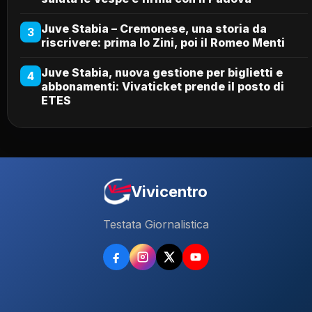
Juve Stabia – Cremonese, una storia da
3
riscrivere: prima lo Zini, poi il Romeo Menti
Juve Stabia, nuova gestione per biglietti e
4
abbonamenti: Vivaticket prende il posto di
ETES
Vivicentro
Testata Giornalistica