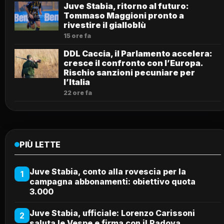
Juve Stabia, ritorno al futuro:
Tommaso Maggioni pronto a
rivestire il gialloblù
15 ore fa
DDL Caccia, il Parlamento accelera:
cresce il confronto con l’Europa.
Rischio sanzioni pecuniare per
l’Italia
22 ore fa
PIÙ LETTE
Juve Stabia, conto alla rovescia per la
1
campagna abbonamenti: obiettivo quota
3.000
Juve Stabia, ufficiale: Lorenzo Carissoni
2
saluta le Vespe e firma con il Padova