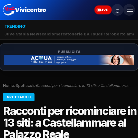
⌕
Vivicentro
LIVE
TRENDING:
Juve Stabia News
calciomercato
serie BKT
sudtirol
roberto amod
PUBBLICITÀ
Home
›
Spettacoli
›
Racconti per ricominciare in 13 siti: a Castellammare…
SPETTACOLI
Racconti per ricominciare in
13 siti: a Castellammare al
Palazzo Reale