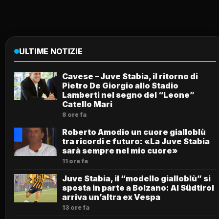
ULTIME NOTIZIE
Cavese – Juve Stabia, il ritorno di
Pietro De Giorgio allo Stadio
Lamberti nel segno del “Leone”
Catello Mari
8 ore fa
Roberto Amodio un cuore gialloblù
tra ricordi e futuro: «La Juve Stabia
sarà sempre nel mio cuore»
11 ore fa
Juve Stabia, il “modello gialloblù” si
sposta in parte a Bolzano: Al Südtirol
arriva un’altra ex Vespa
13 ore fa