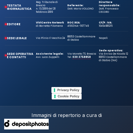
Reg. Tribunale di
Direttore
TESTATA
Brescia
Referente:
responsabile:
GIORNALISTICA
n. 13/2009 del 20
Dott. Mario VOLLONO
Dott. Francesco
febbraio 2009
CECORO
ViViCentro Network
ROC:
REA:
CF/P. IVA:
EDITORE
di Barretta Filomena
41663
NA-1107749
10464981215
80053 Castellammare
SEDE LEGALE
Via Plinio Il Vecchio 24
Napoli
di Stabia
Sede operativa:
SEDE OPERATIVA
Assistente legale:
Via Moretto 70, Brescia
Via Enrico De Nicola 12
E CONTATTI
Avv. Luca Zuppelli
Tel.
030 3758858
80053 Castellammare
di Stabia (NA)
Privacy Policy
Cookie Policy
Immagini di repertorio a cura di