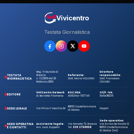
Vivicentro
Testata Giornalistica
Reg. Tribunale di
Direttore
TESTATA
Brescia
Referente:
responsabile:
GIORNALISTICA
n. 13/2009 del 20
Dott. Mario VOLLONO
Dott. Francesco
febbraio 2009
CECORO
ViViCentro Network
ROC:
REA:
CF/P. IVA:
EDITORE
di Barretta Filomena
41663
NA-1107749
10464981215
80053 Castellammare
SEDE LEGALE
Via Plinio Il Vecchio 24
Napoli
di Stabia
Sede operativa:
SEDE OPERATIVA
Assistente legale:
Via Moretto 70, Brescia
Via Enrico De Nicola 12
E CONTATTI
Avv. Luca Zuppelli
Tel.
030 3758858
80053 Castellammare
di Stabia (NA)