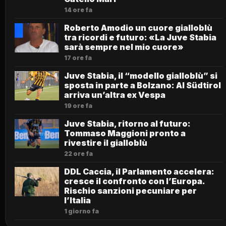
14 ore fa
Roberto Amodio un cuore gialloblù
tra ricordi e futuro: «La Juve Stabia
sarà sempre nel mio cuore»
17 ore fa
Juve Stabia, il “modello gialloblù” si
sposta in parte a Bolzano: Al Südtirol
arriva un’altra ex Vespa
19 ore fa
Juve Stabia, ritorno al futuro:
Tommaso Maggioni pronto a
rivestire il gialloblù
22 ore fa
DDL Caccia, il Parlamento accelera:
cresce il confronto con l’Europa.
Rischio sanzioni pecuniare per
l’Italia
1 giorno fa