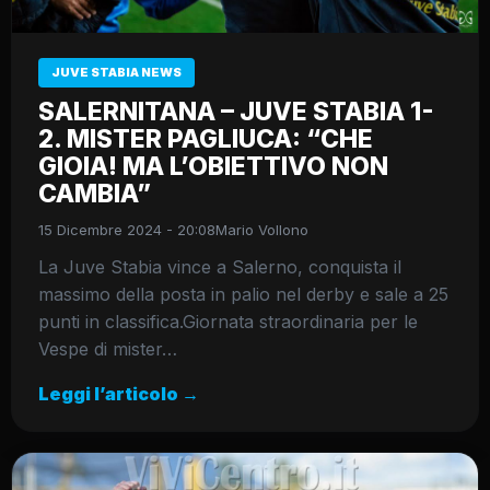
JUVE STABIA NEWS
SALERNITANA – JUVE STABIA 1-
2. MISTER PAGLIUCA: “CHE
GIOIA! MA L’OBIETTIVO NON
CAMBIA”
15 Dicembre 2024 - 20:08
Mario Vollono
La Juve Stabia vince a Salerno, conquista il
massimo della posta in palio nel derby e sale a 25
punti in classifica.Giornata straordinaria per le
Vespe di mister…
Leggi l’articolo →