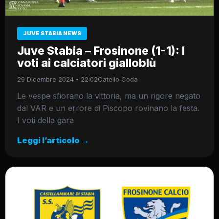
JUVE STABIA NEWS
Juve Stabia – Frosinone (1-1): I
voti ai calciatori gialloblù
29 Dicembre 2024 - 22:02
Catello Coda
Le vespe sfiorano la vittoria, ma un rigore negato
dal VAR e un errore di Piscopo rovinano la festa.
I voti della gara
Leggi l’articolo →