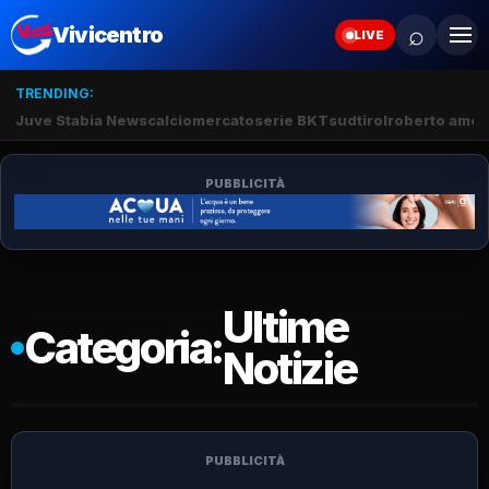
⌕
Vivicentro
LIVE
TRENDING:
Juve Stabia News
calciomercato
serie BKT
sudtirol
roberto amod
PUBBLICITÀ
Ultime
Categoria:
Notizie
PUBBLICITÀ