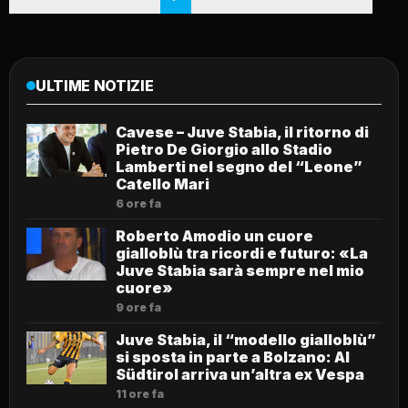
ULTIME NOTIZIE
Cavese – Juve Stabia, il ritorno di
Pietro De Giorgio allo Stadio
Lamberti nel segno del “Leone”
Catello Mari
6 ore fa
Roberto Amodio un cuore
gialloblù tra ricordi e futuro: «La
Juve Stabia sarà sempre nel mio
cuore»
9 ore fa
Juve Stabia, il “modello gialloblù”
si sposta in parte a Bolzano: Al
Südtirol arriva un’altra ex Vespa
11 ore fa