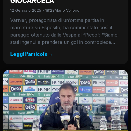
GIOCARCELA”
12 Gennaio 2025 - 18:28
Mario Vollono
Varnier, protagonista di un’ottima partita in
marcatura su Esposito, ha commentato così il
pareggio ottenuto dalle Vespe al “Picco”: “Siamo
stati ingenui a prendere un gol in contropiede…
Leggi l’articolo →