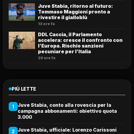
Juve Stabia, ritorno al futuro:
Tommaso Maggioni pronto a
rivestire il gialloblù
13 ore fa
DDL Caccia, il Parlamento
accelera: cresce il confronto con
l’Europa. Rischio sanzioni
pecuniare per l’Italia
20 ore fa
PIÙ LETTE
Juve Stabia, conto alla rovescia per la
1
campagna abbonamenti: obiettivo quota
3.000
Juve Stabia, ufficiale: Lorenzo Carissoni
2