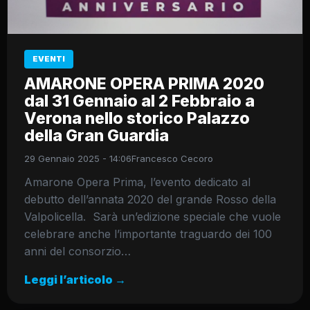
EVENTI
AMARONE OPERA PRIMA 2020
dal 31 Gennaio al 2 Febbraio a
Verona nello storico Palazzo
della Gran Guardia
29 Gennaio 2025 - 14:06
Francesco Cecoro
Amarone Opera Prima, l’evento dedicato al
debutto dell’annata 2020 del grande Rosso della
Valpolicella. Sarà un’edizione speciale che vuole
celebrare anche l’importante traguardo dei 100
anni del consorzio…
Leggi l’articolo →