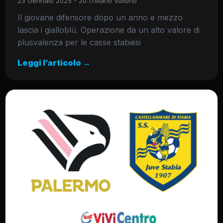
23 Gennaio 2025 - 20:17
Mario Vollono
Il giovane difensore dopo un anno e mezzo
lascia i gialloblù. Operazione da un alto valore di
plusvalenza per le casse stabiesi
Leggi l’articolo →