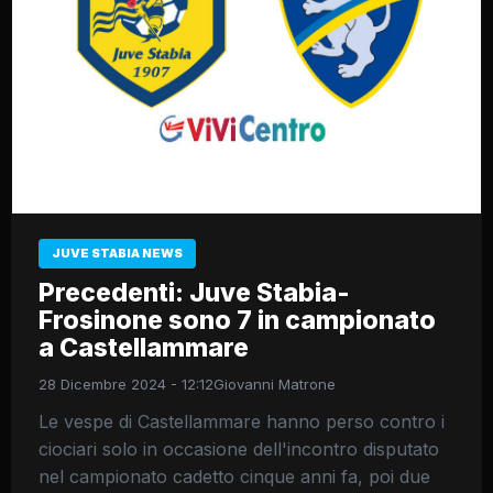
JUVE STABIA NEWS
Precedenti: Juve Stabia-
Frosinone sono 7 in campionato
a Castellammare
28 Dicembre 2024 - 12:12
Giovanni Matrone
Le vespe di Castellammare hanno perso contro i
ciociari solo in occasione dell'incontro disputato
nel campionato cadetto cinque anni fa, poi due