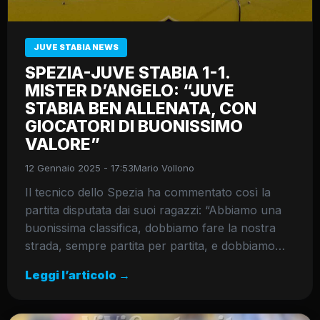
JUVE STABIA NEWS
SPEZIA-JUVE STABIA 1-1.
MISTER D’ANGELO: “JUVE
STABIA BEN ALLENATA, CON
GIOCATORI DI BUONISSIMO
VALORE”
12 Gennaio 2025 - 17:53
Mario Vollono
Il tecnico dello Spezia ha commentato così la
partita disputata dai suoi ragazzi: “Abbiamo una
buonissima classifica, dobbiamo fare la nostra
strada, sempre partita per partita, e dobbiamo…
Leggi l’articolo →