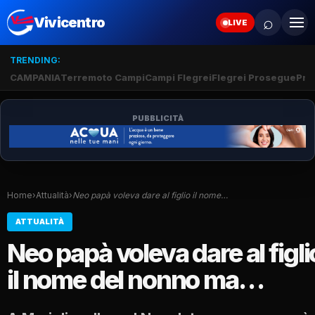
⌕
Vivicentro
LIVE
TRENDING:
CAMPANIA
Terremoto Campi
Campi Flegrei
Flegrei Prosegue
Pro
PUBBLICITÀ
Home
›
Attualità
›
Neo papà voleva dare al figlio il nome…
ATTUALITÀ
Neo papà voleva dare al figli
il nome del nonno ma…