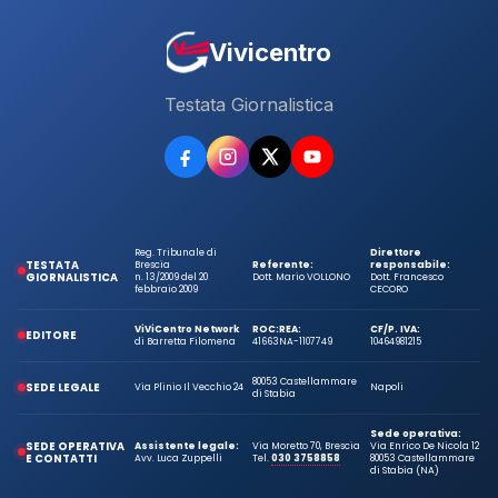
Vivicentro
Testata Giornalistica
Reg. Tribunale di
Direttore
TESTATA
Brescia
Referente:
responsabile:
GIORNALISTICA
n. 13/2009 del 20
Dott. Mario VOLLONO
Dott. Francesco
febbraio 2009
CECORO
ViViCentro Network
ROC:
REA:
CF/P. IVA:
EDITORE
di Barretta Filomena
41663
NA-1107749
10464981215
80053 Castellammare
SEDE LEGALE
Via Plinio Il Vecchio 24
Napoli
di Stabia
Sede operativa:
SEDE OPERATIVA
Assistente legale:
Via Moretto 70, Brescia
Via Enrico De Nicola 12
E CONTATTI
Avv. Luca Zuppelli
Tel.
030 3758858
80053 Castellammare
di Stabia (NA)