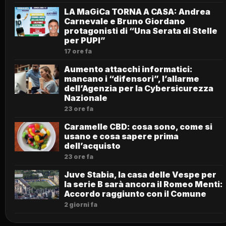
LA MaGiCa TORNA A CASA: Andrea
Carnevale e Bruno Giordano
protagonisti di “Una Serata di Stelle
per PUPI”
17 ore fa
Aumento attacchi informatici:
mancano i “difensori”, l’allarme
dell’Agenzia per la Cybersicurezza
Nazionale
23 ore fa
Caramelle CBD: cosa sono, come si
usano e cosa sapere prima
dell’acquisto
23 ore fa
Juve Stabia, la casa delle Vespe per
la serie B sarà ancora il Romeo Menti:
Accordo raggiunto con il Comune
2 giorni fa