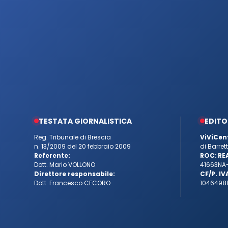
TESTATA GIORNALISTICA
EDITO
Reg. Tribunale di Brescia
ViViCen
n. 13/2009 del 20 febbraio 2009
di Barre
Referente:
ROC:
RE
Dott. Mario VOLLONO
41663
NA
Direttore responsabile:
CF/P. IV
Dott. Francesco CECORO
10464981