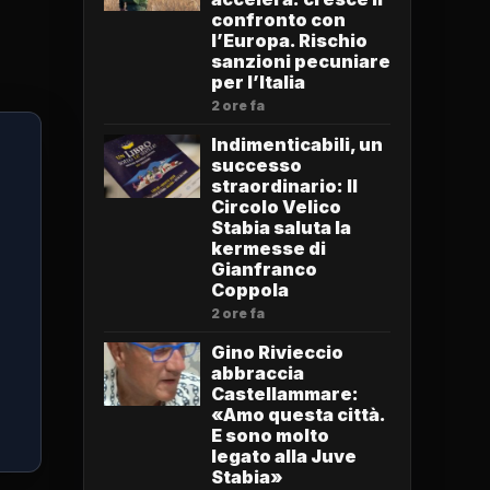
confronto con
l’Europa. Rischio
sanzioni pecuniare
per l’Italia
2 ore fa
Indimenticabili, un
successo
straordinario: Il
Circolo Velico
Stabia saluta la
kermesse di
Gianfranco
Coppola
2 ore fa
Gino Rivieccio
abbraccia
Castellammare:
«Amo questa città.
E sono molto
legato alla Juve
Stabia»