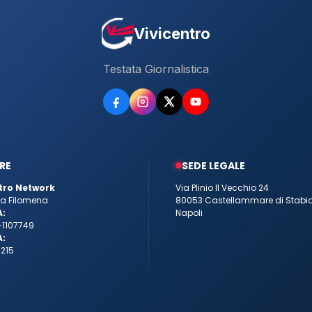
Vivicentro
Testata Giornalistica
RE
SEDE LEGALE
tro Network
Via Plinio Il Vecchio 24
tta Filomena
80053 Castellammare di Stabi
A:
Napoli
-1107749
A:
215