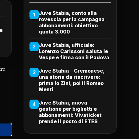
Juve Stabia, conto alla
1
rovescia per la campagna
abbonamenti: obiettivo
a
quota 3.000
Juve Stabia, ufficiale:
2
Lorenzo Carissoni saluta le
Vespe e firma con il Padova
tre
Juve Stabia – Cremonese,
3
una storia da riscrivere:
prima lo Zini, poi il Romeo
Menti
Juve Stabia, nuova
4
gestione per biglietti e
abbonamenti: Vivaticket
prende il posto di ETES