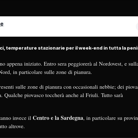
le
ci, temperature stazionarie per il week-end in tutta la peni
o appena iniziato. Entro sera peggiorerà al Nordovest, e sull
Nord, in particolare sulle zone di pianura.
esenti sulle zone di pianura con occasionali nebbie; dei piova
a. Qualche piovasco toccherà anche al Friuli. Tutto sarà
Centro e la Sardegna
ranno invece il
, in particolare su provi
tto altrove.