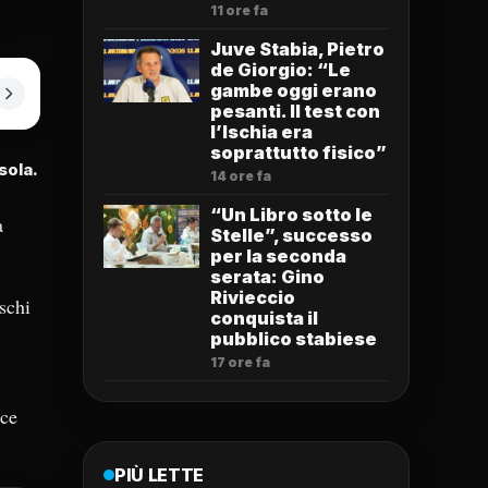
11 ore fa
Juve Stabia, Pietro
de Giorgio: “Le
gambe oggi erano
pesanti. Il test con
l’Ischia era
soprattutto fisico”
sola.
14 ore fa
“Un Libro sotto le
a
Stelle”, successo
per la seconda
serata: Gino
Rivieccio
schi
conquista il
pubblico stabiese
17 ore fa
nce
PIÙ LETTE