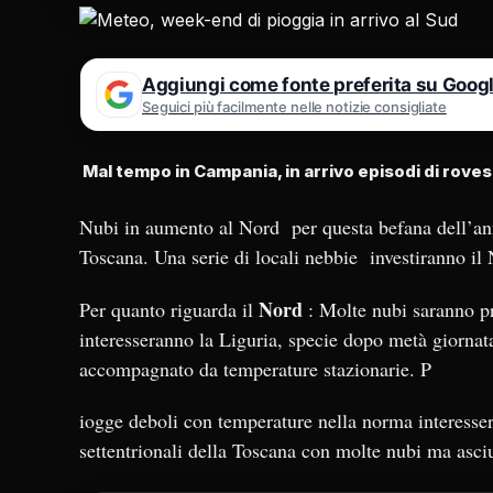
Aggiungi come fonte preferita su Goog
Seguici più facilmente nelle notizie consigliate
Mal tempo in Campania, in arrivo episodi di roves
Nubi in aumento al Nord per questa befana dell’ann
Toscana. Una serie di locali nebbie investiranno il 
Nord
Per quanto riguarda il
: Molte nubi saranno pr
interesseranno la Liguria, specie dopo metà giornat
accompagnato da temperature stazionarie. P
iogge deboli con temperature nella norma interesse
settentrionali della Toscana con molte nubi ma asciu