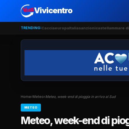
Vivicentro
TRENDING:
Caccia
europa
Italia
sanzioni
castellammare di
Home
›
Meteo
›
Meteo, week-end di pioggia in arrivo al Sud
METEO
Meteo, week-end di piogg