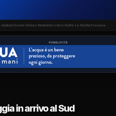
 stabia
Circolo Velico Stabia
Un Libro Sotto Le Stelle
Cronaca
PUBBLICITÀ
ia in arrivo al Sud