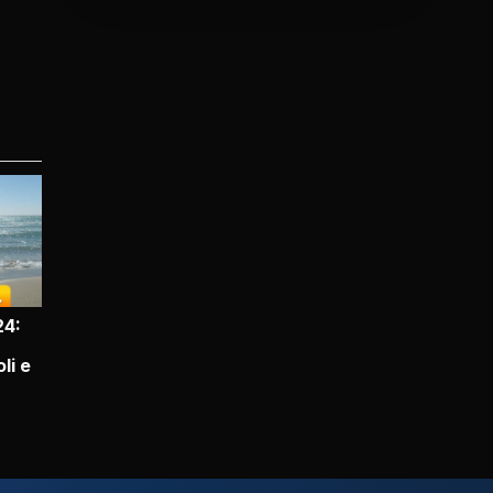
24:
li e