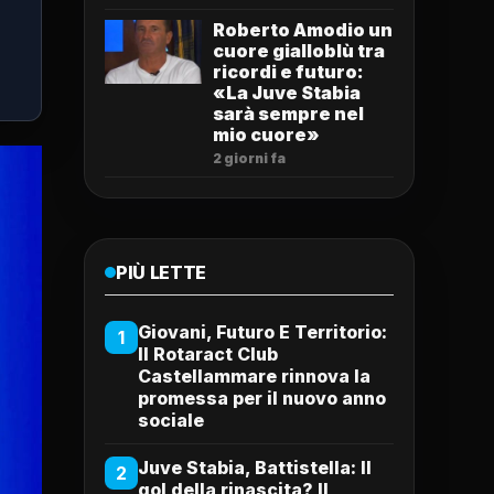
Roberto Amodio un
cuore gialloblù tra
ricordi e futuro:
«La Juve Stabia
sarà sempre nel
mio cuore»
2 giorni fa
PIÙ LETTE
Giovani, Futuro E Territorio:
1
Il Rotaract Club
Castellammare rinnova la
promessa per il nuovo anno
sociale
Juve Stabia, Battistella: Il
2
gol della rinascita? Il