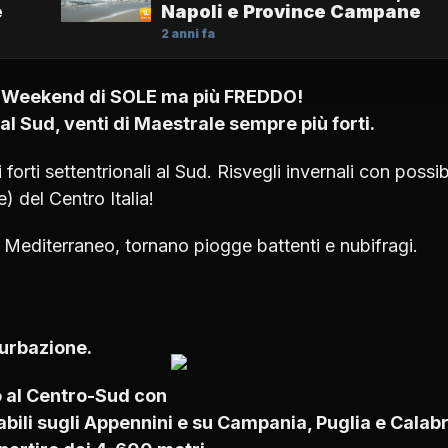
e
Napoli e Province Campane
2 anni fa
a, Weekend di SOLE ma più FREDDO!
al Sud, venti di Maestrale sempre più forti.
i forti settentrionali al Sud. Risvegli invernali con possibi
) del Centro Italia!
 Mediterraneo, tornano piogge battenti e nubifragi.
turbazione.
o al Centro-Sud con
abili sugli Appennini e su Campania, Puglia e Calabr