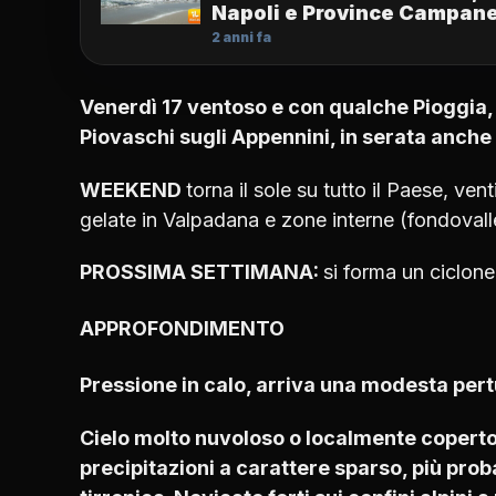
Napoli e Province Campan
2 anni fa
Venerdì 17 ventoso e con qualche Pioggi
Piovaschi sugli Appennini, in serata anche 
WEEKEND
torna il sole su tutto il Paese, vent
gelate in Valpadana e zone interne (fondovalle
PROSSIMA SETTIMANA:
si forma un ciclone
APPROFONDIMENTO
Pressione in calo, arriva una modesta per
Cielo molto nuvoloso o localmente copert
precipitazioni a carattere sparso, più prob