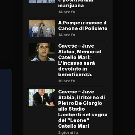
marijuana
14 ore fa
A Pompei rinasce il
Canone di Policleto
14 ore fa
Cavese – Juve
Stabia, Memorial
Catello Mari:
L’incasso sarà
devoluto in
beneficenza.
16 ore fa
Cavese – Juve
Stabia, il ritorno di
Pietro De Giorgio
allo Stadio
Lamberti nel segno
del “Leone”
Catello Mari
2 giorni fa