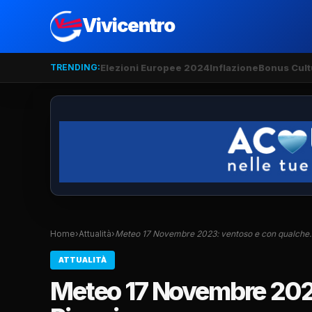
Vivicentro
TRENDING:
Elezioni Europee 2024
Inflazione
Bonus Cult
Home
›
Attualità
›
Meteo 17 Novembre 2023: ventoso e con qualche
ATTUALITÀ
Meteo 17 Novembre 202