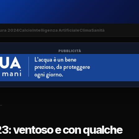
ura 2024
Calcio
Intelligenza Artificiale
Clima
Sanità
PUBBLICITÀ
…
3: ventoso e con qualche