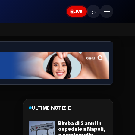
⌕
LIVE
ULTIME NOTIZIE
Bimba di 2 anni in
ospedale a Napoli,
è positiva alla