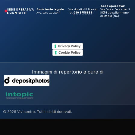
Sede operativa:
SEDE OPERATIVA
Assistente legale:
Via Moretto 70, Brescia
Via Enrico De Nicola 12
E CONTATTI
Avv. Luca Zuppelli
Tel.
030 3758858
80053 Castellammare
di Stabia (NA)
Privacy Policy
Cookie Policy
Immagini di repertorio a cura di
© 2026 Vivicentro. Tutti i diritti riservati.