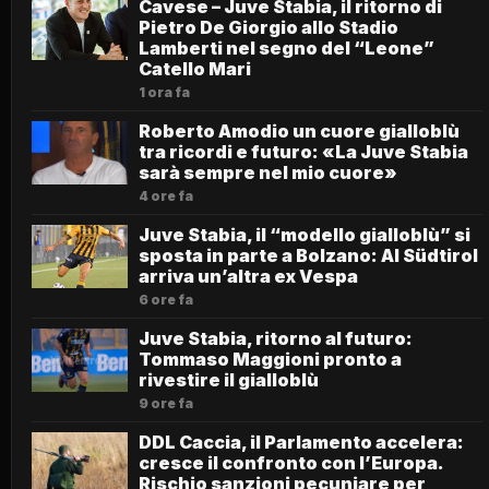
Cavese – Juve Stabia, il ritorno di
Pietro De Giorgio allo Stadio
Lamberti nel segno del “Leone”
Catello Mari
1 ora fa
Roberto Amodio un cuore gialloblù
tra ricordi e futuro: «La Juve Stabia
sarà sempre nel mio cuore»
4 ore fa
Juve Stabia, il “modello gialloblù” si
sposta in parte a Bolzano: Al Südtirol
arriva un’altra ex Vespa
6 ore fa
Juve Stabia, ritorno al futuro:
Tommaso Maggioni pronto a
rivestire il gialloblù
9 ore fa
DDL Caccia, il Parlamento accelera:
cresce il confronto con l’Europa.
Rischio sanzioni pecuniare per