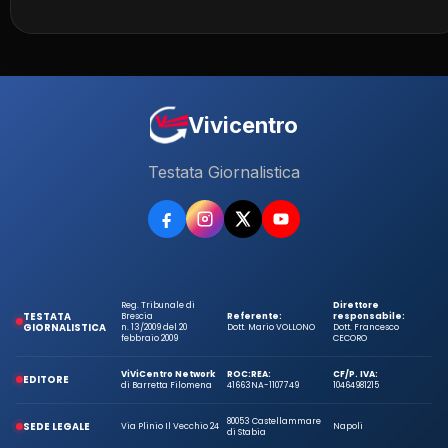
Vivicentro
Testata Giornalistica
Reg. Tribunale di
Direttore
TESTATA
Brescia
Referente:
responsabile:
GIORNALISTICA
n. 13/2009 del 20
Dott. Mario VOLLONO
Dott. Francesco
febbraio 2009
CECORO
ViViCentro Network
ROC:
REA:
CF/P. IVA:
EDITORE
di Barretta Filomena
41663
NA-1107749
10464981215
80053 Castellammare
SEDE LEGALE
Via Plinio Il Vecchio 24
Napoli
di Stabia