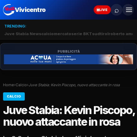
⌕
Vivicentro
LIVE
TRENDING:
Juve Stabia News
calciomercato
serie BKT
sudtirol
roberto amod
PUBBLICITÀ
Home
›
Calcio
›
Juve Stabia: Kevin Piscopo, nuovo attaccante in rosa
CALCIO
Juve Stabia: Kevin Piscopo,
nuovo attaccante in rosa