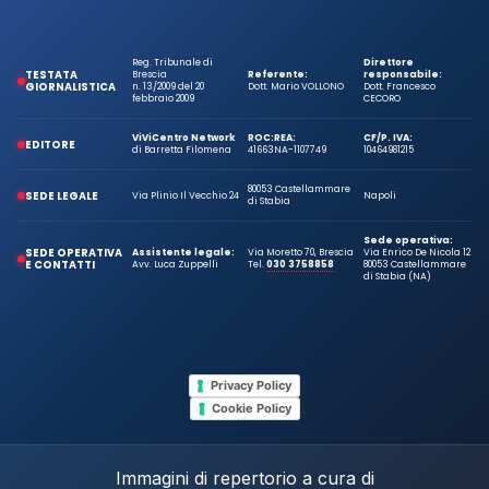
Reg. Tribunale di
Direttore
TESTATA
Brescia
Referente:
responsabile:
GIORNALISTICA
n. 13/2009 del 20
Dott. Mario VOLLONO
Dott. Francesco
febbraio 2009
CECORO
ViViCentro Network
ROC:
REA:
CF/P. IVA:
EDITORE
di Barretta Filomena
41663
NA-1107749
10464981215
80053 Castellammare
SEDE LEGALE
Via Plinio Il Vecchio 24
Napoli
di Stabia
Sede operativa:
SEDE OPERATIVA
Assistente legale:
Via Moretto 70, Brescia
Via Enrico De Nicola 12
E CONTATTI
Avv. Luca Zuppelli
Tel.
030 3758858
80053 Castellammare
di Stabia (NA)
Privacy Policy
Cookie Policy
Immagini di repertorio a cura di