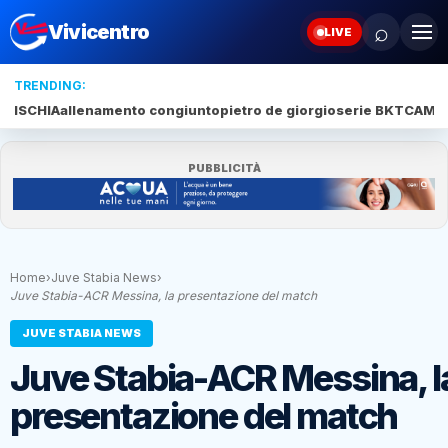
⌕
Vivicentro
LIVE
TRENDING:
ISCHIA
allenamento congiunto
pietro de giorgio
serie BKT
CAMP
PUBBLICITÀ
Home
›
Juve Stabia News
›
Juve Stabia-ACR Messina, la presentazione del match
JUVE STABIA NEWS
Juve Stabia-ACR Messina, l
presentazione del match