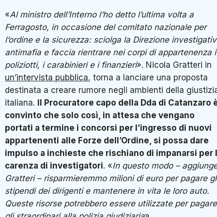
«
Al ministro dell’Interno l’ho detto l’ultima volta a
Ferragosto, in occasione del comitato nazionale per
l’ordine e la sicurezza: sciolga la Direzione investigati
antimafia e faccia rientrare nei corpi di appartenenza i
poliziotti, i carabinieri e i finanzieri
». Nicola Gratteri in
un’intervista pubblica
, torna a lanciare una proposta
destinata a creare rumore negli ambienti della giustizi
italiana.
Il Procuratore capo della Dda di Catanzaro 
convinto che solo così, in attesa che vengano
portati a termine i concorsi per l’ingresso di nuovi
appartenenti alle Forze dell’Ordine, si possa dare
impulso a inchieste che rischiano di impanarsi per 
carenza di investigatori
. «
In questo modo – aggiung
Gratteri – risparmieremmo milioni di euro per pagare gl
stipendi dei dirigenti e mantenere in vita le loro auto.
Queste risorse potrebbero essere utilizzate per pagare
gli straordinari alla polizia giudiziaria
».