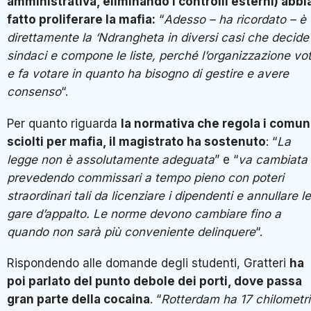
amministrativa, eliminando i controlli esterni) abbi
fatto proliferare la mafia:
“
Adesso – ha ricordato – è
direttamente la ‘Ndrangheta in diversi casi che decide 
sindaci e compone le liste, perché l’organizzazione vo
e fa votare in quanto ha bisogno di gestire e avere
consenso
“.
Per quanto riguarda
la normativa che regola i comun
sciolti per mafia, il magistrato ha sostenuto
: “
La
legge non è assolutamente adeguata
” e “
va cambiata
prevedendo commissari a tempo pieno con poteri
straordinari tali da licenziare i dipendenti e annullare le
gare d’appalto. Le norme devono cambiare fino a
quando non sarà più conveniente delinquere
“.
Rispondendo alle domande degli studenti, Gratteri
ha
poi parlato del punto debole dei porti, dove passa
gran parte della cocaina
. “
Rotterdam ha 17 chilometri