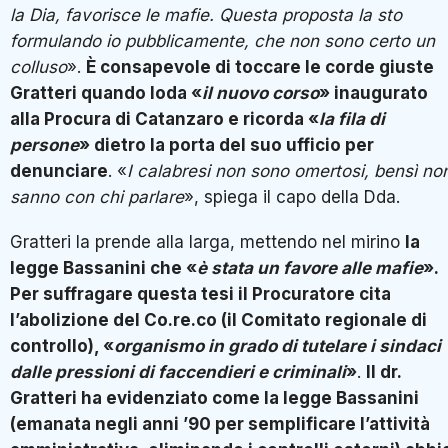
la Dia, favorisce le mafie. Questa proposta la sto
formulando io pubblicamente, che non sono certo un
colluso
».
È consapevole di toccare le corde giuste
Gratteri quando loda «
il nuovo corso
» inaugurato
alla Procura di Catanzaro e ricorda «
la fila di
persone
» dietro la porta del suo ufficio per
denunciare
. «
I calabresi non sono omertosi, bensì no
sanno con chi parlare
», spiega il capo della Dda.
Gratteri la prende alla larga, mettendo nel mirino
la
legge Bassanini che «
è stata un favore alle mafie
».
Per suffragare questa tesi il Procuratore cita
l’abolizione del Co.re.co (il Comitato regionale di
controllo), «
organismo in grado di tutelare i sindaci
dalle pressioni di faccendieri e criminali
»
.
Il dr.
Gratteri ha evidenziato come la legge Bassanini
(emanata negli anni ’90 per semplificare l’attività