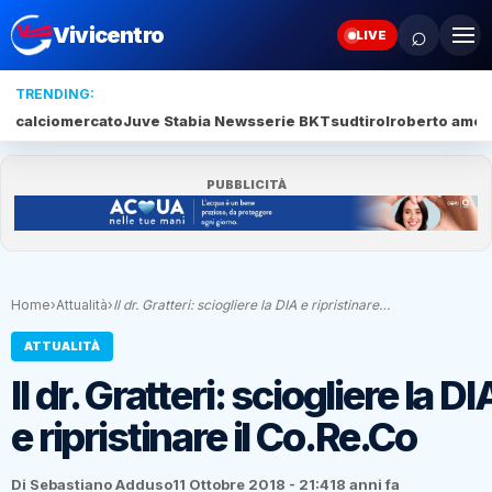
⌕
Vivicentro
LIVE
TRENDING:
calciomercato
Juve Stabia News
serie BKT
sudtirol
roberto amod
PUBBLICITÀ
Home
›
Attualità
›
Il dr. Gratteri: sciogliere la DIA e ripristinare…
ATTUALITÀ
Il dr. Gratteri: sciogliere la DI
e ripristinare il Co.Re.Co
Di Sebastiano Adduso
11 Ottobre 2018 - 21:41
8 anni fa