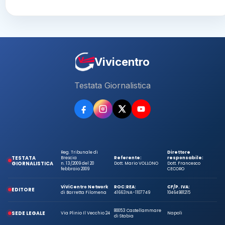
Vivicentro
Testata Giornalistica
Reg. Tribunale di
Direttore
TESTATA
Brescia
Referente:
responsabile:
GIORNALISTICA
n. 13/2009 del 20
Dott. Mario VOLLONO
Dott. Francesco
febbraio 2009
CECORO
ViViCentro Network
ROC:
REA:
CF/P. IVA:
EDITORE
di Barretta Filomena
41663
NA-1107749
10464981215
80053 Castellammare
SEDE LEGALE
Via Plinio Il Vecchio 24
Napoli
di Stabia