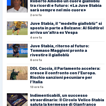
Roberto Amodio un cuore gialloblù
tra ricordi e futuro: «La Juve Stabia
sarà sempre nel mio cuore»
2 ore fa
Juve Stabia, il “modello gialloblù” si
sposta in parte a Bolzano: Al Südtirol
arriva un’altra ex Vespa
4 ore fa
Juve Stabia, ritorno al futuro:
Tommaso Maggioni pronto a
rivestire il gialloblù
6 ore fa
DDL Caccia, il Parlamento accelera:
cresce il confronto con l’Europa.
Rischio sanzioni pecuniare per
l’Italia
13 ore fa
Indimenticabili, un successo
straordinario: Il Circolo Velico Stabia
saluta la kermesse di Gianfranco