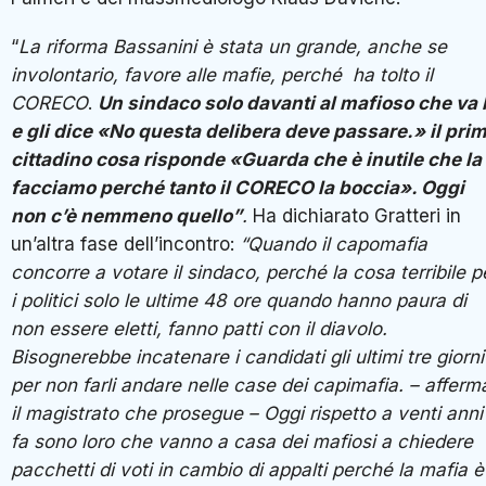
“
La riforma Bassanini è stata un grande, anche se
involontario, favore alle mafie, perché ha tolto il
CORECO
.
Un sindaco solo davanti al mafioso che va l
e gli dice «No questa delibera deve passare.» il pri
cittadino cosa risponde «Guarda che è inutile che la
facciamo perché tanto il CORECO la boccia». Oggi
non c’è nemmeno quello”
.
Ha dichiarato Gratteri in
un’altra fase dell’incontro:
“Quando il capomafia
concorre a votare il sindaco, perché la cosa terribile p
i politici solo le ultime 48 ore quando hanno paura di
non essere eletti, fanno patti con il diavolo.
Bisognerebbe incatenare i candidati gli ultimi tre giorni
per non farli andare nelle case dei capimafia. – afferm
il magistrato che prosegue – Oggi rispetto a venti anni
fa sono loro che vanno a casa dei mafiosi a chiedere
pacchetti di voti in cambio di appalti perché la mafia è