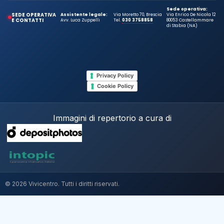
Sede operativa:
SEDE OPERATIVA
Assistente legale:
Via Moretto 70, Brescia
Via Enrico De Nicola 12
E CONTATTI
Avv. Luca Zuppelli
Tel.
030 3758858
80053 Castellammare
di Stabia (NA)
Privacy Policy
Cookie Policy
Immagini di repertorio a cura di
© 2026 Vivicentro. Tutti i diritti riservati.