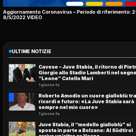
Aggiornamento Coronavirus – Periodo di riferimento: 2
8/5/2022 VIDEO
ULTIME NOTIZIE
Cavese – Juve Stabia, il ritorno di Piet
Giorgio allo Stadio Lamberti nel segno
“Leone” Catello Mari
1 giorno fa
Roberto Amodio un cuore gialloblù tr
ricordi e futuro: «La Juve Stabia sarà
sempre nel mio cuore»
1 giorno fa
Juve Stabia, il “modello gialloblù” si
sposta in parte a Bolzano: Al Südtirol
arriva un’altra ex Vespa