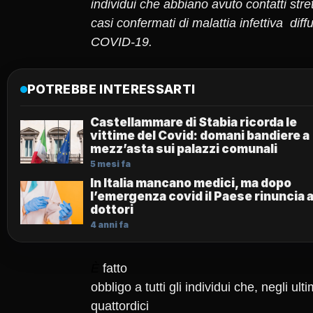
individui che abbiano avuto contatti stret
casi confermati di malattia infettiva diff
COVID-19.
POTREBBE INTERESSARTI
Castellammare di Stabia ricorda le
vittime del Covid: domani bandiere a
mezz’asta sui palazzi comunali
5 mesi fa
In Italia mancano medici, ma dopo
l’emergenza covid il Paese rinuncia 
dottori
4 anni fa
È
fatto
obbligo a tutti gli individui che, negli ulti
quattordici