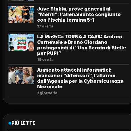
Juve Stabia, prove generali al
“Menti”: l’allenamento congiunto
con l’Ischia termina 5-1
17 ore fa
LA MaGiCa TORNA A CASA: Andrea
Carnevale e Bruno Giordano
protagonisti di “Una Serata di Stelle
per PUPI”
19 ore fa
Aumento attacchi informatici:
mancano i “difensori”, l’allarme
dell’Agenzia per la Cybersicurezza
Nazionale
1 giorno fa
PIÙ LETTE