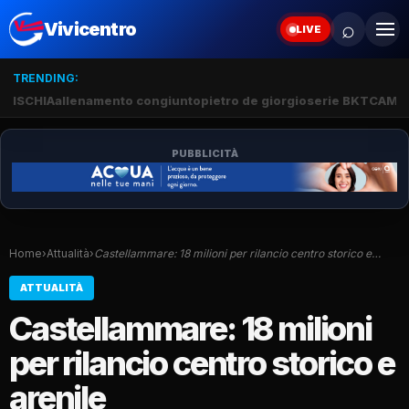
⌕
Vivicentro
LIVE
TRENDING:
ISCHIA
allenamento congiunto
pietro de giorgio
serie BKT
CAMP
PUBBLICITÀ
Home
›
Attualità
›
Castellammare: 18 milioni per rilancio centro storico e…
ATTUALITÀ
Castellammare: 18 milioni
per rilancio centro storico e
arenile