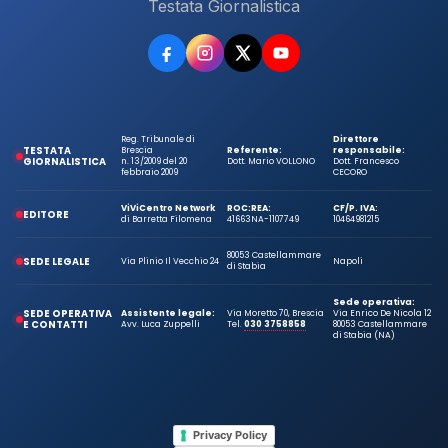
Testata Giornalistica
Reg. Tribunale di
Direttore
TESTATA
Brescia
Referente:
responsabile:
GIORNALISTICA
n. 13/2009 del 20
Dott. Mario VOLLONO
Dott. Francesco
febbraio 2009
CECORO
ViViCentro Network
ROC:
REA:
CF/P. IVA:
EDITORE
di Barretta Filomena
41663
NA-1107749
10464981215
80053 Castellammare
SEDE LEGALE
Via Plinio Il Vecchio 24
Napoli
di Stabia
Sede operativa:
SEDE OPERATIVA
Assistente legale:
Via Moretto 70, Brescia
Via Enrico De Nicola 12
E CONTATTI
Avv. Luca Zuppelli
Tel.
030 3758858
80053 Castellammare
di Stabia (NA)
Privacy Policy