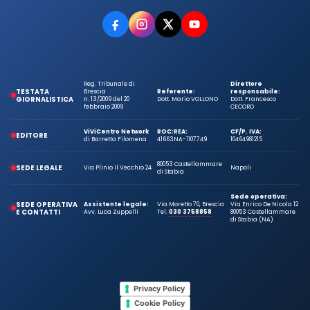
Reg. Tribunale di
Direttore
TESTATA
Brescia
Referente:
responsabile:
GIORNALISTICA
n. 13/2009 del 20
Dott. Mario VOLLONO
Dott. Francesco
febbraio 2009
CECORO
ViViCentro Network
ROC:
REA:
CF/P. IVA:
EDITORE
di Barretta Filomena
41663
NA-1107749
10464981215
80053 Castellammare
SEDE LEGALE
Via Plinio Il Vecchio 24
Napoli
di Stabia
Sede operativa:
SEDE OPERATIVA
Assistente legale:
Via Moretto 70, Brescia
Via Enrico De Nicola 12
E CONTATTI
Avv. Luca Zuppelli
Tel.
030 3758858
80053 Castellammare
di Stabia (NA)
Privacy Policy
Cookie Policy