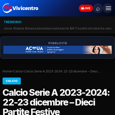
⌕
Vivicentro
LIVE
TRENDING:
Juve Stabia News
calciomercato
serie BKT
sudtirol
roberto amod
PUBBLICITÀ
Home
›
Calcio
›
Calcio Serie A 2023-2024: 22-23 dicembre – Dieci…
CALCIO
Calcio Serie A 2023-2024:
22-23 dicembre – Dieci
Partite Festive