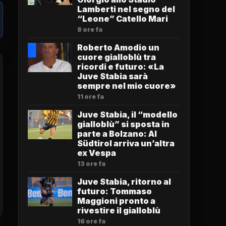
Lamberti nel segno del
“Leone” Catello Mari
8 ore fa
Roberto Amodio un
cuore gialloblù tra
ricordi e futuro: «La
Juve Stabia sarà
sempre nel mio cuore»
11 ore fa
Juve Stabia, il “modello
gialloblù” si sposta in
parte a Bolzano: Al
Südtirol arriva un’altra
ex Vespa
13 ore fa
Juve Stabia, ritorno al
futuro: Tommaso
Maggioni pronto a
rivestire il gialloblù
16 ore fa