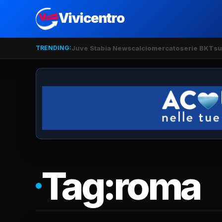
Vivicentro
TRENDING:
Juve Stabia News
calciomercato
serie BKT
su
Tag:
roma