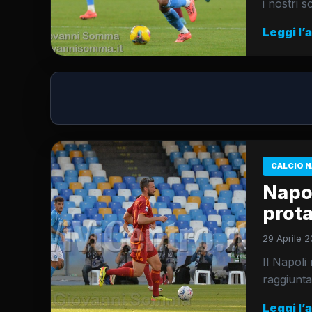
i nostri s
Leggi l’
CALCIO N
Napol
prot
29 Aprile 2
Il Napoli
raggiunta
Leggi l’