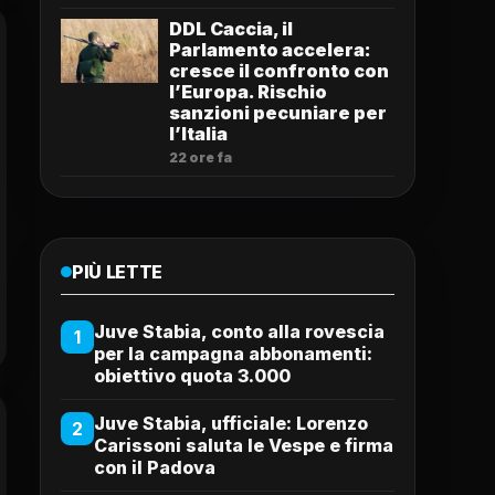
DDL Caccia, il
Parlamento accelera:
cresce il confronto con
l’Europa. Rischio
sanzioni pecuniare per
l’Italia
22 ore fa
PIÙ LETTE
Juve Stabia, conto alla rovescia
1
per la campagna abbonamenti:
obiettivo quota 3.000
Juve Stabia, ufficiale: Lorenzo
2
Carissoni saluta le Vespe e firma
con il Padova