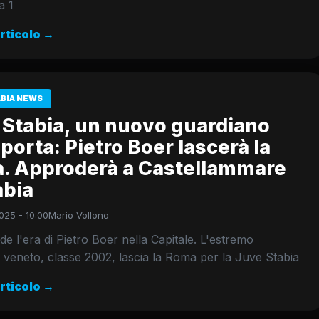
a 1
articolo →
ABIA NEWS
 Stabia, un nuovo guardiano
 porta: Pietro Boer lascerà la
. Approderà a Castellammare
abia
025 - 10:00
Mario Vollono
de l'era di Pietro Boer nella Capitale. L'estremo
 veneto, classe 2002, lascia la Roma per la Juve Stabia
articolo →