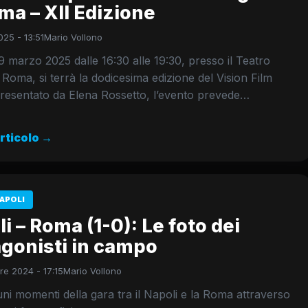
ma – XII Edizione
25 - 13:51
Mario Vollono
 marzo 2025 dalle 16:30 alle 19:30, presso il Teatro
 Roma, si terrà la dodicesima edizione del Vision Film
Presentato da Elena Rossetto, l’evento prevede…
articolo →
APOLI
i – Roma (1-0): Le foto dei
agonisti in campo
e 2024 - 17:15
Mario Vollono
cuni momenti della gara tra il Napoli e la Roma attraverso