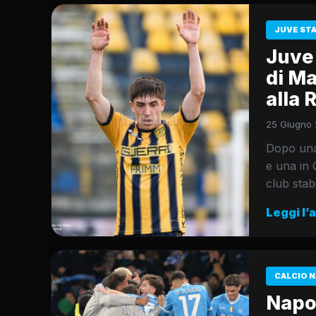
JUVE ST
Juve 
di Ma
alla
25 Giugno 
Dopo una 
e una in 
club stab
Leggi l’
CALCIO N
Napol