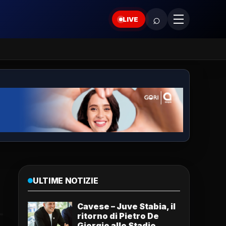
⌕
LIVE
ULTIME NOTIZIE
Cavese – Juve Stabia, il
ritorno di Pietro De
Giorgio allo Stadio