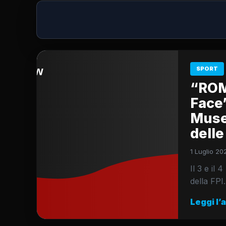
SPORT
“ROM
Face”
Muse
dell
1 Luglio 20
Il 3 e il 
della FPI
Leggi l’