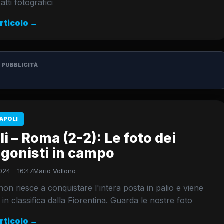
catti fotografici
articolo →
PUBBLICITÀ
APOLI
i – Roma (2-2): Le foto dei
agonisti in campo
024 - 16:47
Mario Vollono
 non riesce a conquistare l'intera posta in palio e viene
 in classifica dalla Fiorentina. Guarda le nostre foto
articolo →