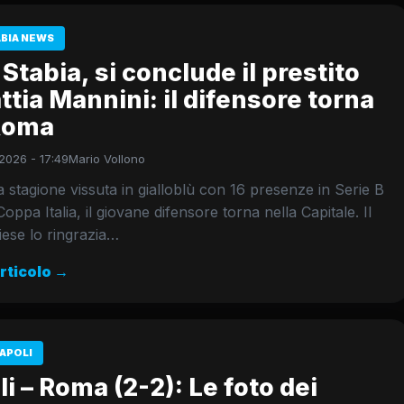
ABIA NEWS
Stabia, si conclude il prestito
ttia Mannini: il difensore torna
 Roma
2026 - 17:49
Mario Vollono
stagione vissuta in gialloblù con 16 presenze in Serie B
Coppa Italia, il giovane difensore torna nella Capitale. Il
iese lo ringrazia…
articolo →
APOLI
i – Roma (2-2): Le foto dei