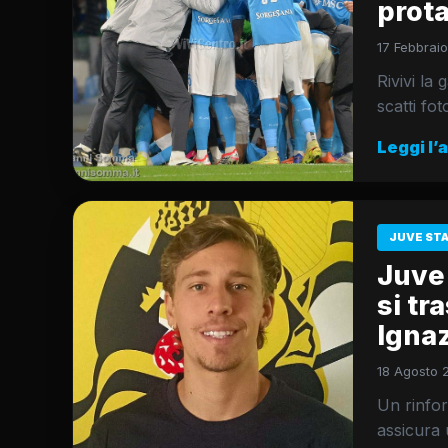
prot
17 Febbraio
Rivivi la 
scatti fo
Leggi l’
JUVE ST
Juve 
si tr
Igna
18 Agosto 
Un rinfor
assicura 