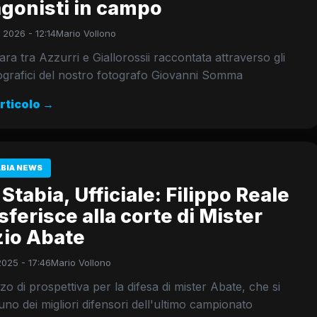
agonisti in campo
 2026 - 12:14
Mario Vollono
gara tra Azzurri e Giallorossii raccontata attraverso gli
tografici del nostro fotografo Giovanni Somma
articolo →
ABIA NEWS
Stabia, Ufficiale: Filippo Reale
asferisce alla corte di Mister
zio Abate
2025 - 17:46
Mario Vollono
zo di prospettiva per la difesa di mister Abate, che si
uno dei migliori difensori dell'ultimo campionato