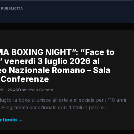
PUBBLICITÀ
A BOXING NIGHT”: “Face to
 venerdì 3 luglio 2026 al
o Nazionale Romano – Sala
e Conferenze
26 - 20:46
Francesco Cecoro
4 luglio la boxe si unisce all'arte e al sociale per i 110 anni
. Programma eccezionale con 4 titoli in palio e…
articolo →