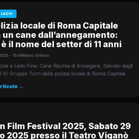
 LAZIO
lizia locale di Roma Capitale
a un cane dall’annegamento:
 è il nome del setter di 11 anni
2025 - 15:48
Mario Vollono
ne e Lieto Fine: Cane Rischia di Annegare, Salvato dagli
l VI Gruppo Torri della polizia locale di Roma Capitale
articolo →
n Film Festival 2025, Sabato 29
o 2025 presso il Teatro Viganò