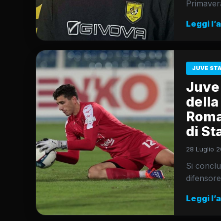
Primaver
Leggi l’
JUVE ST
Juve
della
Roma
di St
28 Luglio 2
Si conclu
difensore
Leggi l’