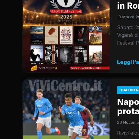
in Ro
18 Marzo 20
Sabato 29
Viganò di
Festival.
Leggi l’
CALCIO N
Napol
prot
26 Novembr
Rivivi al