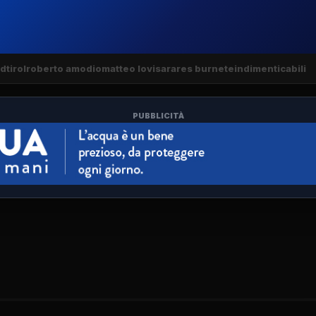
dtirol
roberto amodio
matteo lovisa
rares burnete
indimenticabili
PUBBLICITÀ