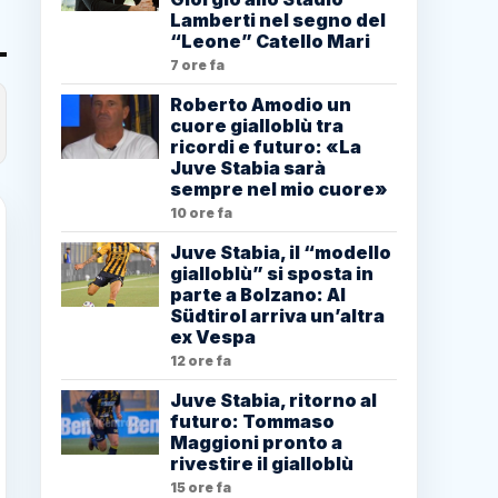
Lamberti nel segno del
“Leone” Catello Mari
7 ore fa
Roberto Amodio un
cuore gialloblù tra
ricordi e futuro: «La
Juve Stabia sarà
sempre nel mio cuore»
10 ore fa
Juve Stabia, il “modello
gialloblù” si sposta in
parte a Bolzano: Al
Südtirol arriva un’altra
ex Vespa
12 ore fa
Juve Stabia, ritorno al
futuro: Tommaso
Maggioni pronto a
rivestire il gialloblù
15 ore fa