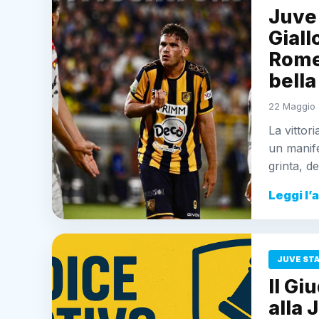
Juve
Giall
Rome
bella
22 Maggio 
La vittor
un manife
grinta, d
Leggi l’
JUVE ST
Il Gi
alla 