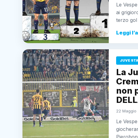
Le Vespe
ai grigior
terzo go
Leggi l’
JUVE ST
La Ju
Cremo
non p
DELL
22 Maggio 
Le Vespe 
giocheran
Pierobon