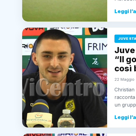
Leggi l’
JUVE ST
Juve
“Il g
così 
22 Maggio 
Christian
racconta 
un grupp
Leggi l’