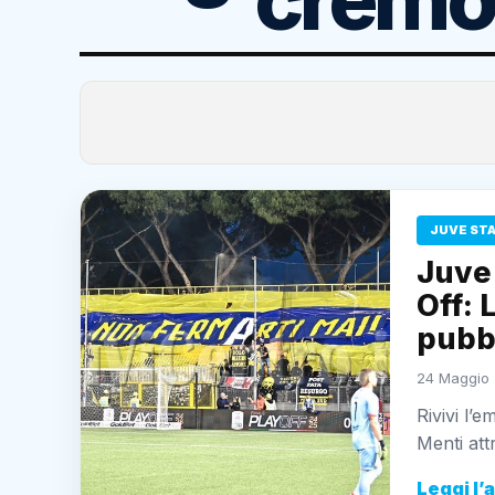
JUVE ST
Juve 
Off: 
pubbl
24 Maggio 
Rivivi l’
Menti att
Leggi l’