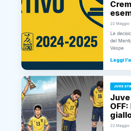
Cremo
esem
22 Maggio 
Le decisi
del Menti
Vespe
Leggi l’
JUVE ST
Juve
OFF: 
giall
22 Maggio 