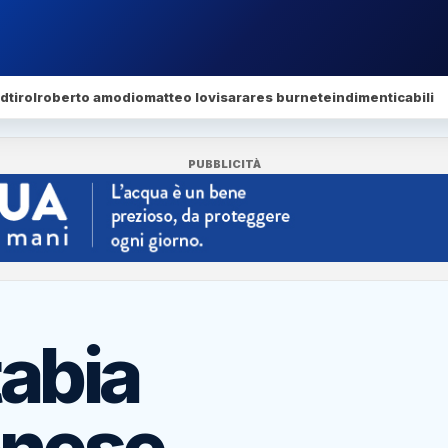
dtirol
roberto amodio
matteo lovisa
rares burnete
indimenticabili
PUBBLICITÀ
tabia
nese