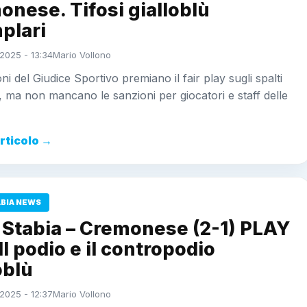
nese. Tifosi gialloblù
plari
2025 - 13:34
Mario Vollono
oni del Giudice Sportivo premiano il fair play sugli spalti
, ma non mancano le sanzioni per giocatori e staff delle
articolo →
ABIA NEWS
 Stabia – Cremonese (2-1) PLAY
Il podio e il contropodio
oblù
2025 - 12:37
Mario Vollono