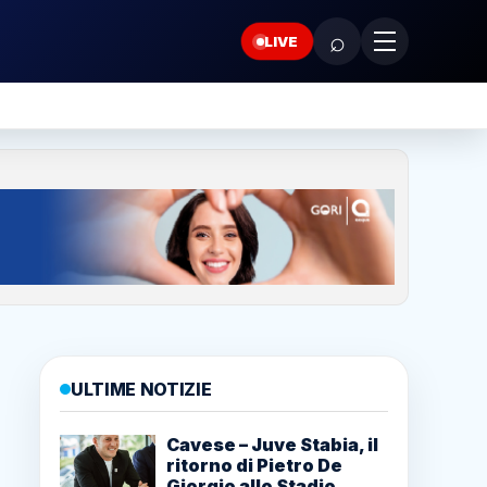
⌕
LIVE
ULTIME NOTIZIE
Cavese – Juve Stabia, il
ritorno di Pietro De
Giorgio allo Stadio