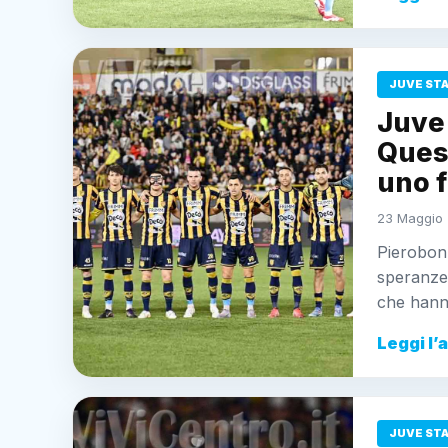
JUVE ST
Juve 
Quest
uno f
23 Maggio 
Pierobon 
speranze 
che hanno
Leggi l’
JUVE ST