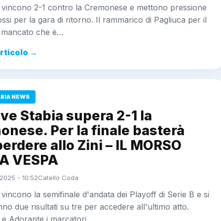
 vincono 2-1 contro la Cremonese e mettono pressione
ossi per la gara di ritorno. Il rammarico di Pagliuca per il
l mancato che è…
articolo →
ABIA NEWS
ve Stabia supera 2-1 la
nese. Per la finale basterà
erdere allo Zini – IL MORSO
A VESPA
2025 - 10:52
Catello Coda
vincono la semifinale d'andata dei Playoff di Serie B e si
no due risultati su tre per accedere all'ultimo atto.
 e Adorante i marcatori