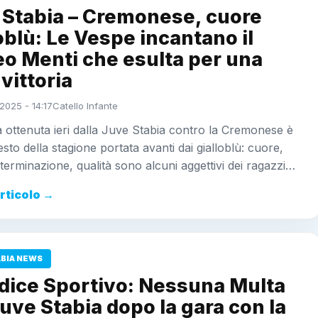
 Stabia – Cremonese, cuore
oblù: Le Vespe incantano il
o Menti che esulta per una
 vittoria
2025 - 14:17
Catello Infante
ia ottenuta ieri dalla Juve Stabia contro la Cremonese è
sto della stagione portata avanti dai gialloblù: cuore,
eterminazione, qualità sono alcuni aggettivi dei ragazzi…
articolo →
ABIA NEWS
udice Sportivo: Nessuna Multa
Juve Stabia dopo la gara con la