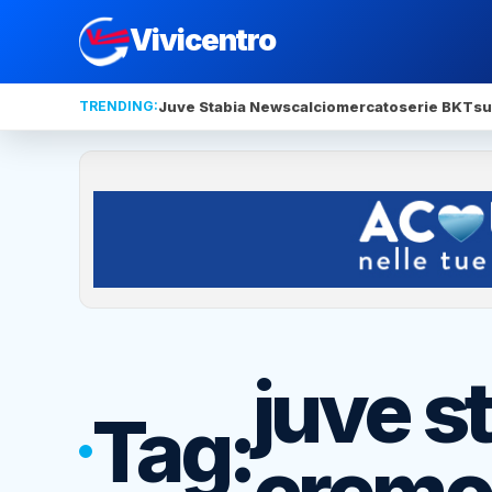
Vivicentro
TRENDING:
Juve Stabia News
calciomercato
serie BKT
su
juve s
Tag:
cremo