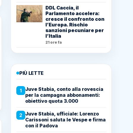
DDL Caccia, il
Parlamento accelera:
cresce il confronto con
l’Europa. Rischio
sanzioni pecuniare per
l’Italia
21 ore fa
PIÙ LETTE
Juve Stabia, conto alla rovescia
1
per la campagna abbonamenti:
obiettivo quota 3.000
Juve Stabia, ufficiale: Lorenzo
2
Carissoni saluta le Vespe e firma
con il Padova