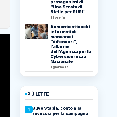
protagonisti di
“Una Serata di
Stelle per PUPI”
21 ore fa
Aumento attacchi
informatici:
mancano i
“difensori”,
l’allarme
dell’Agenzia per la
Cybersicurezza
Nazionale
1 giorno fa
PIÙ LETTE
Juve Stabia, conto alla
1
rovescia per la campagna