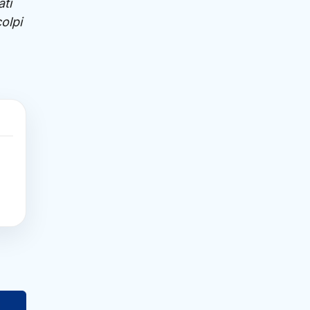
ati
olpi