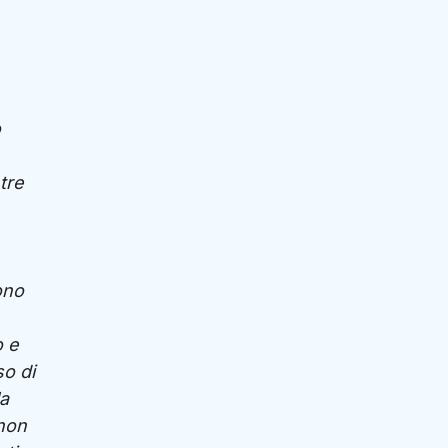
o
tre
ono
o e
so di
la
 non