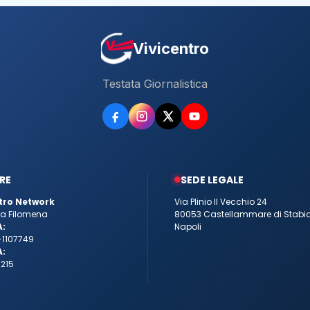
Vivicentro
Testata Giornalistica
RE
SEDE LEGALE
tro Network
Via Plinio Il Vecchio 24
tta Filomena
80053 Castellammare di Stabi
A:
Napoli
-1107749
A:
215