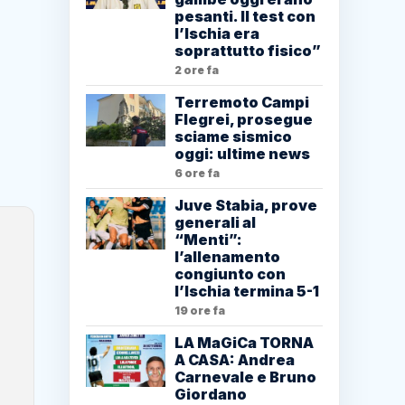
pesanti. Il test con
l’Ischia era
soprattutto fisico”
2 ore fa
Terremoto Campi
Flegrei, prosegue
sciame sismico
oggi: ultime news
6 ore fa
Juve Stabia, prove
generali al
“Menti”:
l’allenamento
congiunto con
l’Ischia termina 5-1
19 ore fa
LA MaGiCa TORNA
A CASA: Andrea
Carnevale e Bruno
Giordano