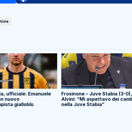
tizie
a, ufficiale: Emanuele
Frosinone – Juve Stabia (3-0),
un nuovo
Alvini: “Mi aspettavo dei camb
ista gialloblù
nella Juve Stabia”