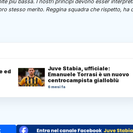
lte più bassa. I nostri princìpi devono esser interpret
 loro stesso merito. Reggina squadra che rispetto, ha c
Juve Stabia, ufficiale:
e ed
Emanuele Torrasi è un nuovo
centrocampista gialloblù
6 mesi fa