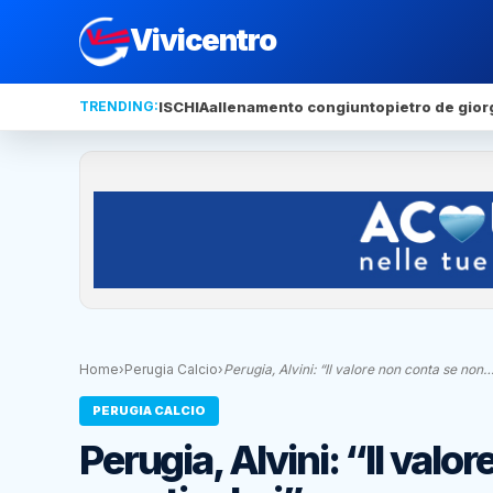
Vivicentro
TRENDING:
ISCHIA
allenamento congiunto
pietro de gior
Home
›
Perugia Calcio
›
Perugia, Alvini: “Il valore non conta se non
PERUGIA CALCIO
Perugia, Alvini: “Il valo