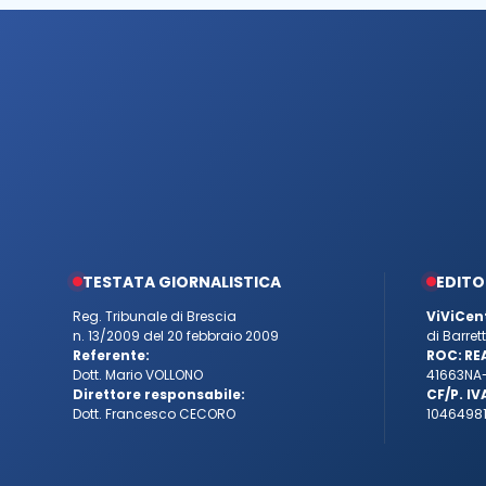
TESTATA GIORNALISTICA
EDITO
Reg. Tribunale di Brescia
ViViCen
n. 13/2009 del 20 febbraio 2009
di Barre
Referente:
ROC:
RE
Dott. Mario VOLLONO
41663
NA
Direttore responsabile:
CF/P. IV
Dott. Francesco CECORO
10464981