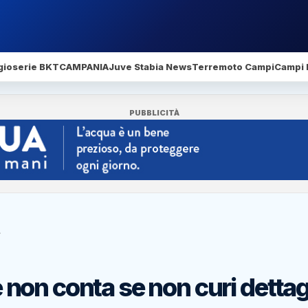
gio
serie BKT
CAMPANIA
Juve Stabia News
Terremoto Campi
Campi 
PUBBLICITÀ
…
re non conta se non curi dettag