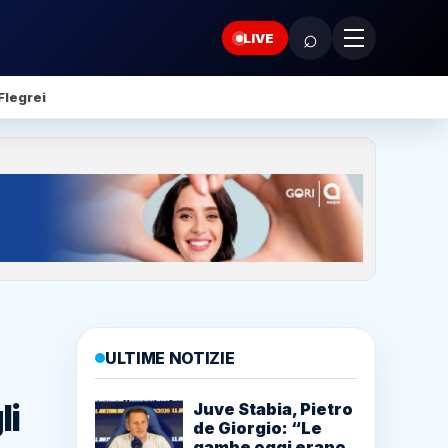
⌕
LIVE
Flegrei
ULTIME NOTIZIE
li
Juve Stabia, Pietro
de Giorgio: “Le
gambe oggi erano