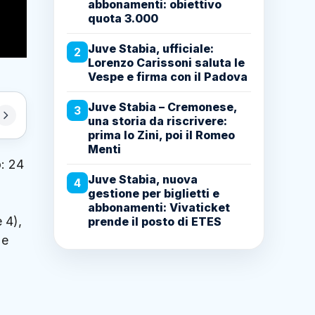
abbonamenti: obiettivo
quota 3.000
Juve Stabia, ufficiale:
2
Lorenzo Carissoni saluta le
Vespe e firma con il Padova
Juve Stabia – Cremonese,
3
una storia da riscrivere:
prima lo Zini, poi il Romeo
Menti
: 24
Juve Stabia, nuova
o
4
gestione per biglietti e
abbonamenti: Vivaticket
e 4),
prende il posto di ETES
 e
n