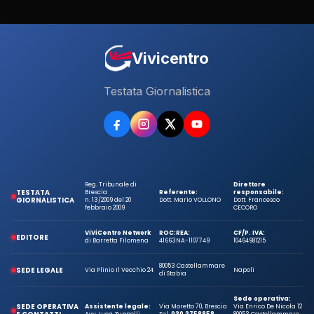
Vivicentro
Testata Giornalistica
Reg. Tribunale di
Direttore
TESTATA
Brescia
Referente:
responsabile:
GIORNALISTICA
n. 13/2009 del 20
Dott. Mario VOLLONO
Dott. Francesco
febbraio 2009
CECORO
ViViCentro Network
ROC:
REA:
CF/P. IVA:
EDITORE
di Barretta Filomena
41663
NA-1107749
10464981215
80053 Castellammare
SEDE LEGALE
Via Plinio Il Vecchio 24
Napoli
di Stabia
Sede operativa:
SEDE OPERATIVA
Assistente legale:
Via Moretto 70, Brescia
Via Enrico De Nicola 12