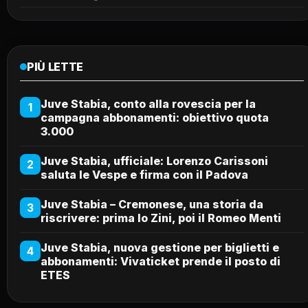
PIÙ LETTE
Juve Stabia, conto alla rovescia per la
1
campagna abbonamenti: obiettivo quota
3.000
Juve Stabia, ufficiale: Lorenzo Carissoni
2
saluta le Vespe e firma con il Padova
Juve Stabia – Cremonese, una storia da
3
riscrivere: prima lo Zini, poi il Romeo Menti
Juve Stabia, nuova gestione per biglietti e
4
abbonamenti: Vivaticket prende il posto di
ETES