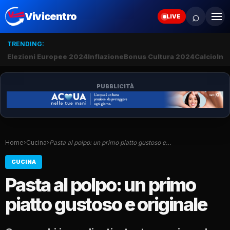
⌕
Vivicentro
LIVE
TRENDING:
Elezioni Europee 2024
Inflazione
Bonus Cultura 2024
Calcio
Inte
PUBBLICITÀ
Home
›
Cucina
›
Pasta al polpo: un primo piatto gustoso e…
CUCINA
Pasta al polpo: un primo
piatto gustoso e originale