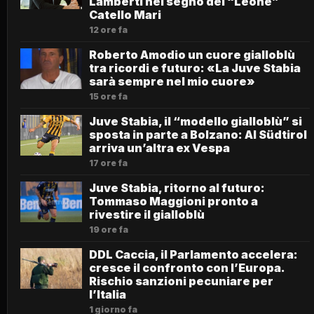
Lamberti nel segno del “Leone”
Catello Mari
12 ore fa
Roberto Amodio un cuore gialloblù
tra ricordi e futuro: «La Juve Stabia
sarà sempre nel mio cuore»
15 ore fa
Juve Stabia, il “modello gialloblù” si
sposta in parte a Bolzano: Al Südtirol
arriva un’altra ex Vespa
17 ore fa
Juve Stabia, ritorno al futuro:
Tommaso Maggioni pronto a
rivestire il gialloblù
19 ore fa
DDL Caccia, il Parlamento accelera:
cresce il confronto con l’Europa.
Rischio sanzioni pecuniare per
l’Italia
1 giorno fa