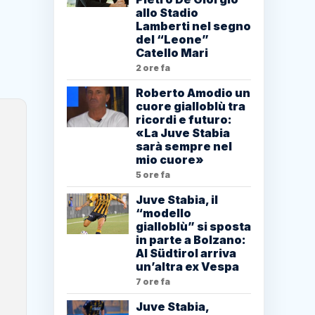
allo Stadio
Lamberti nel segno
del “Leone”
Catello Mari
2 ore fa
Roberto Amodio un
cuore gialloblù tra
ricordi e futuro:
«La Juve Stabia
sarà sempre nel
mio cuore»
5 ore fa
Juve Stabia, il
“modello
gialloblù” si sposta
in parte a Bolzano:
Al Südtirol arriva
un’altra ex Vespa
7 ore fa
Juve Stabia,