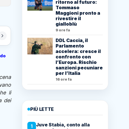
ritorno al futuro:
Tommaso
Maggioni pronto a
rivestire il
gialloblù
9 ore fa
DDL Caccia, il
Parlamento
accelera: cresce il
odo
confronto con
l’Europa. Rischio
sanzioni pecuniare
per l’Italia
scena
16 ore fa
vano
he li
a dei
PIÙ LETTE
Juve Stabia, conto alla
1