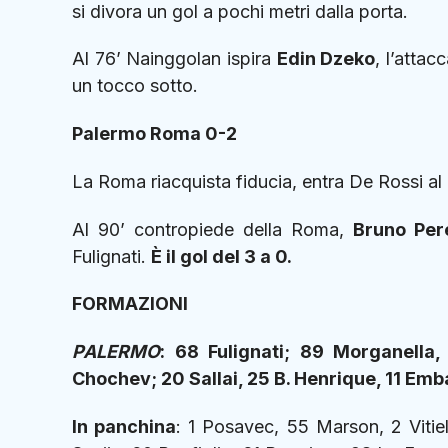
si divora un gol a pochi metri dalla porta.
Al 76’ Nainggolan ispira
Edin Dzeko
, l’atta
un tocco sotto.
Palermo Roma 0-2
La Roma riacquista fiducia, entra De Rossi al 
Al 90’ contropiede della Roma,
Bruno Per
Fulignati.
È il gol del 3 a 0.
FORMAZIONI
PALERMO
:
68 Fulignati; 89 Morganella,
Chochev; 20 Sallai, 25 B. Henrique, 11 Emb
In panchina
: 1 Posavec, 55 Marson, 2 Vitie