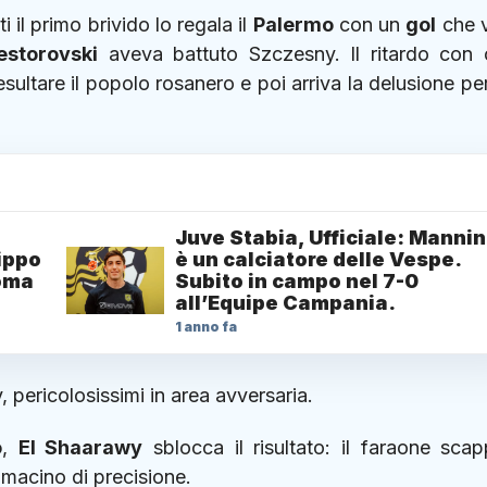
 il primo brivido lo regala il
Palermo
con un
gol
che 
estorovski
aveva battuto Szczesny. Il ritardo con c
esultare il popolo rosanero e poi arriva la delusione pe
Juve Stabia, Ufficiale: Mannin
lippo
è un calciatore delle Vespe.
Roma
Subito in campo nel 7-0
all’Equipe Campania.
1 anno fa
 pericolosissimi in area avversaria.
o
,
El Shaarawy
sblocca il risultato: il faraone sca
macino di precisione.