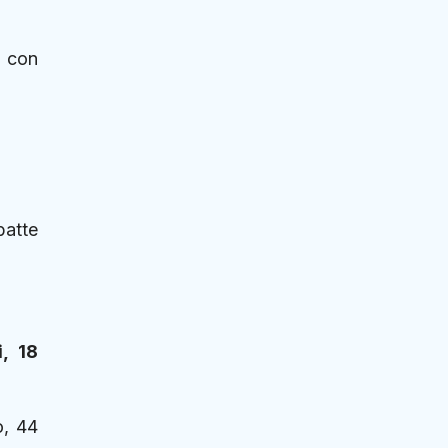
i con
batte
, 18
o, 44