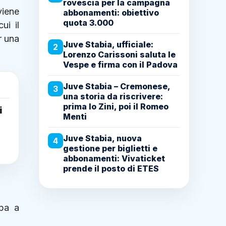
rovescia per la campagna
viene
abbonamenti: obiettivo
quota 3.000
ui il
r una
Juve Stabia, ufficiale:
2
Lorenzo Carissoni saluta le
Vespe e firma con il Padova
Juve Stabia – Cremonese,
3
una storia da riscrivere:
prima lo Zini, poi il Romeo
i
Menti
Juve Stabia, nuova
4
gestione per biglietti e
abbonamenti: Vivaticket
prende il posto di ETES
ppa a