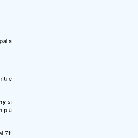
palla
nti e
ny
si
n più
l 71’