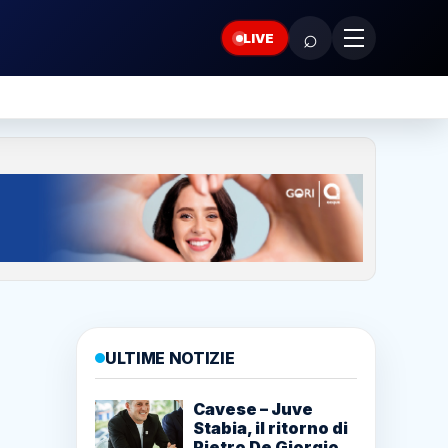
⌕
LIVE
ULTIME NOTIZIE
Cavese – Juve
Stabia, il ritorno di
Pietro De Giorgio