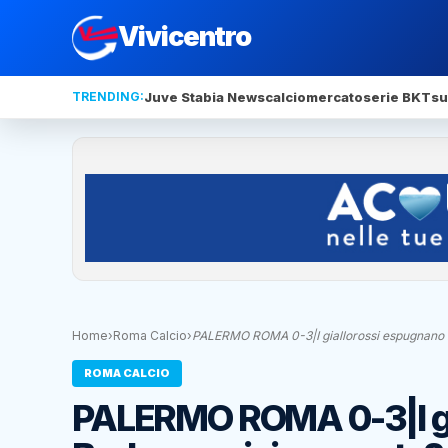
Vivicentro
TRENDING:
Juve Stabia News
calciomercato
serie BKT
su
Home
›
Roma Calcio
›
PALERMO ROMA 0-3|I giallorossi espugnano il
ROMA CALCIO
PALERMO ROMA 0-3|I gia