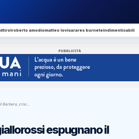
dtirol
roberto amodio
matteo lovisa
rares burnete
indimenticabili
PUBBLICITÀ
 Barbera, crisi…
llorossi espugnano il