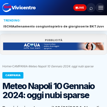
⌕
Vivicentro
LIVE
TRENDING:
ISCHIA
allenamento congiunto
pietro de giorgio
serie BKT
Juve 
PUBBLICITÀ
Home
›
CAMPANIA
›
Meteo Napoli 10 Gennaio 2024: oggi nubi sparse
CAMPANIA
Meteo Napoli 10 Gennaio
2024: oggi nubi sparse