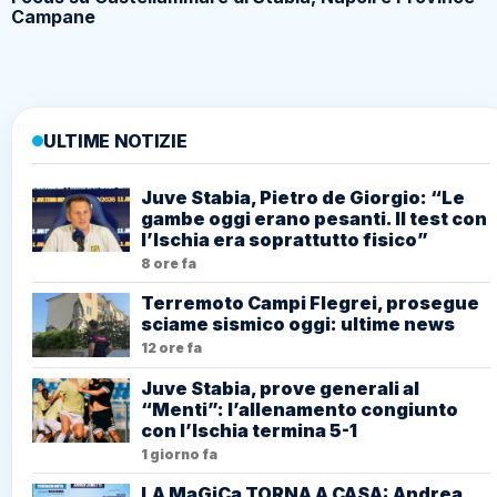
Campane
ULTIME NOTIZIE
Juve Stabia, Pietro de Giorgio: “Le
gambe oggi erano pesanti. Il test con
l’Ischia era soprattutto fisico”
8 ore fa
Terremoto Campi Flegrei, prosegue
sciame sismico oggi: ultime news
12 ore fa
Juve Stabia, prove generali al
“Menti”: l’allenamento congiunto
con l’Ischia termina 5-1
1 giorno fa
LA MaGiCa TORNA A CASA: Andrea