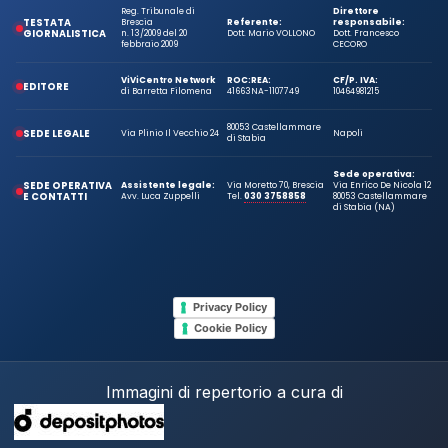
Reg. Tribunale di
Direttore
TESTATA
Brescia
Referente:
responsabile:
GIORNALISTICA
n. 13/2009 del 20
Dott. Mario VOLLONO
Dott. Francesco
febbraio 2009
CECORO
ViViCentro Network
ROC:
REA:
CF/P. IVA:
EDITORE
di Barretta Filomena
41663
NA-1107749
10464981215
80053 Castellammare
SEDE LEGALE
Via Plinio Il Vecchio 24
Napoli
di Stabia
Sede operativa:
SEDE OPERATIVA
Assistente legale:
Via Moretto 70, Brescia
Via Enrico De Nicola 12
E CONTATTI
Avv. Luca Zuppelli
Tel.
030 3758858
80053 Castellammare
di Stabia (NA)
Privacy Policy
Cookie Policy
Immagini di repertorio a cura di