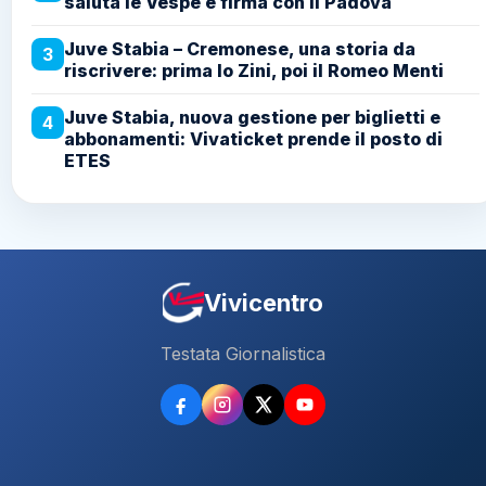
saluta le Vespe e firma con il Padova
Juve Stabia – Cremonese, una storia da
3
riscrivere: prima lo Zini, poi il Romeo Menti
Juve Stabia, nuova gestione per biglietti e
4
abbonamenti: Vivaticket prende il posto di
ETES
Vivicentro
Testata Giornalistica