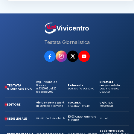
Vivicentro
Testata Giornalistica
Reg. Tribunale di
Direttore
TESTATA
Brescia
Referente:
responsabile:
GIORNALISTICA
n. 13/2009 del 20
Dott. Mario VOLLONO
Dott. Francesco
febbraio 2009
CECORO
ViViCentro Network
ROC:
REA:
CF/P. IVA:
EDITORE
di Barretta Filomena
41663
NA-1107749
10464981215
80053 Castellammare
SEDE LEGALE
Via Plinio Il Vecchio 24
Napoli
di Stabia
Sede operativa: