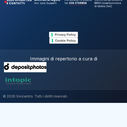
SEDE OPERATIVA
Assistente legale:
Via Moretto 70, Brescia
Via Enrico De Nicola 12
E CONTATTI
Avv. Luca Zuppelli
Tel.
030 3758858
80053 Castellammare
di Stabia (NA)
Privacy Policy
Cookie Policy
Immagini di repertorio a cura di
© 2026 Vivicentro. Tutti i diritti riservati.