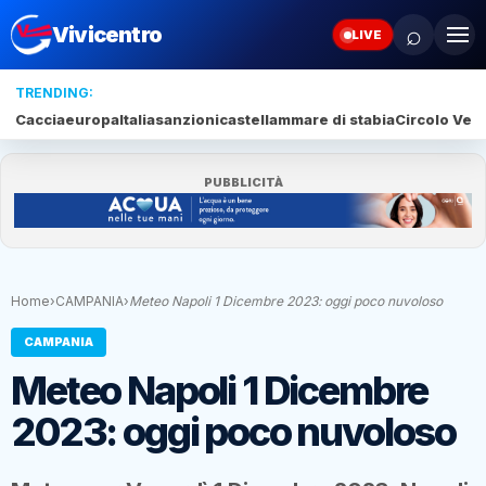
⌕
Vivicentro
LIVE
TRENDING:
Caccia
europa
Italia
sanzioni
castellammare di stabia
Circolo Veli
PUBBLICITÀ
Home
›
CAMPANIA
›
Meteo Napoli 1 Dicembre 2023: oggi poco nuvoloso
CAMPANIA
Meteo Napoli 1 Dicembre
2023: oggi poco nuvoloso