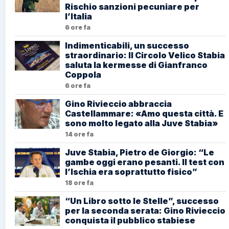
Rischio sanzioni pecuniare per
l’Italia
6 ore fa
Indimenticabili, un successo
straordinario: Il Circolo Velico Stabia
saluta la kermesse di Gianfranco
Coppola
6 ore fa
Gino Rivieccio abbraccia
Castellammare: «Amo questa città. E
sono molto legato alla Juve Stabia»
14 ore fa
Juve Stabia, Pietro de Giorgio: “Le
gambe oggi erano pesanti. Il test con
l’Ischia era soprattutto fisico”
18 ore fa
“Un Libro sotto le Stelle”, successo
per la seconda serata: Gino Rivieccio
conquista il pubblico stabiese