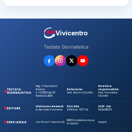
Vivicentro
Testata Giornalistica
Reg. Tribunale di
Direttore
TESTATA
Brescia
Referente:
responsabile:
GIORNALISTICA
n. 13/2009 del 20
Dott. Mario VOLLONO
Dott. Francesco
febbraio 2009
CECORO
ViViCentro Network
ROC:
REA:
CF/P. IVA:
EDITORE
di Barretta Filomena
41663
NA-1107749
10464981215
80053 Castellammare
SEDE LEGALE
Via Plinio Il Vecchio 24
Napoli
di Stabia