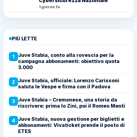
Cybersicurezza Nazionale
1 giorno fa
PIÙ LETTE
Juve Stabia, conto alla rovescia per la
1
campagna abbonamenti: obiettivo quota
3.000
Juve Stabia, ufficiale: Lorenzo Carissoni
2
saluta le Vespe e firma con il Padova
Juve Stabia – Cremonese, una storia da
3
riscrivere: prima lo Zini, poi il Romeo Menti
Juve Stabia, nuova gestione per biglietti e
4
abbonamenti: Vivaticket prende il posto di
ETES