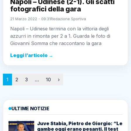
Napoli – Udinese (2-1). Gli scatti
fotografici della gara
21 Marzo 2022 - 09:31
Redazione Sportiva
Napoli – Udinese termina con la vittoria degli
azzurri in rimonta per 2 a 1. Guarda le foto di
Giovanni Somma che raccontano la gara
Leggi l’articolo →
Paginazione
1
2
3
…
10
›
ULTIME NOTIZIE
Juve Stabia, Pietro de Giorgio: “Le
gambe oggi erano pesanti. Il test