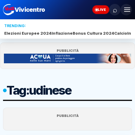
⌕
Vivicentro
LIVE
TRENDING:
Elezioni Europee 2024
Inflazione
Bonus Cultura 2024
Calcio
Inte
PUBBLICITÀ
Tag:
udinese
PUBBLICITÀ