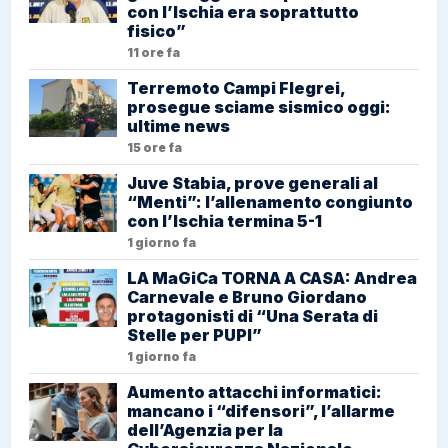
con l’Ischia era soprattutto
fisico”
11 ore fa
Terremoto Campi Flegrei,
prosegue sciame sismico oggi:
ultime news
15 ore fa
Juve Stabia, prove generali al
“Menti”: l’allenamento congiunto
con l’Ischia termina 5-1
1 giorno fa
LA MaGiCa TORNA A CASA: Andrea
Carnevale e Bruno Giordano
protagonisti di “Una Serata di
Stelle per PUPI”
1 giorno fa
Aumento attacchi informatici:
mancano i “difensori”, l’allarme
dell’Agenzia per la