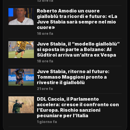
13 ore fa
Roberto Amodio un cuore
gialloblù tra ricordi e futuro: «La
Juve Stabia sarà sempre nel mio
cuore»
16 ore fa
Juve Stabia, il “modello gialloblù”
si sposta in parte a Bolzano: Al
Südtirol arriva un’altra ex Vespa
18 ore fa
Juve Stabia, ritorno al futuro:
Tommaso Maggioni pronto a
rivestire il gialloblù
21 ore fa
DDL Caccia, il Parlamento
accelera: cresce il confronto con
l’Europa. Rischio sanzioni
pecuniare per l’Italia
1 giorno fa