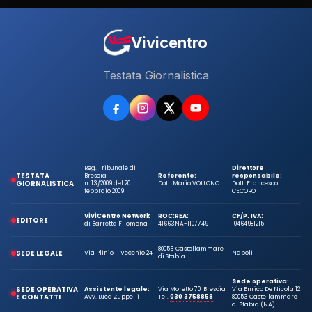
Vivicentro
Testata Giornalistica
Reg. Tribunale di
Direttore
TESTATA
Brescia
Referente:
responsabile:
GIORNALISTICA
n. 13/2009 del 20
Dott. Mario VOLLONO
Dott. Francesco
febbraio 2009
CECORO
ViViCentro Network
ROC:
REA:
CF/P. IVA:
EDITORE
di Barretta Filomena
41663
NA-1107749
10464981215
80053 Castellammare
SEDE LEGALE
Via Plinio Il Vecchio 24
Napoli
di Stabia
Sede operativa:
SEDE OPERATIVA
Assistente legale:
Via Moretto 70, Brescia
Via Enrico De Nicola 12
E CONTATTI
Avv. Luca Zuppelli
Tel.
030 3758858
80053 Castellammare
di Stabia (NA)