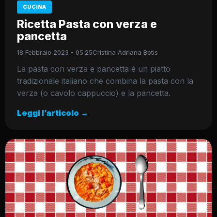
CUCINA
Ricetta Pasta con verza e
pancetta
18 Febbraio 2023 - 05:25
Cristina Adriana Botis
La pasta con verza e pancetta è un piatto
tradizionale italiano che combina la pasta con la
verza (o cavolo cappuccio) e la pancetta.
Leggi l’articolo →