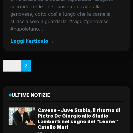
secondo tradizione: pasta con ragù alla
genovese, cotto così a lungo che la carne si
sfilaccia solo a guardarla. #ragù #genovese
#napoletano…
Leggi l’articolo →
Paginazione
‹
1
2
ULTIME NOTIZIE
Cavese – Juve Stabia, il ritorno di
Pietro De Giorgio allo Stadio
Lamberti nel segno del “Leone”
Catello Mari