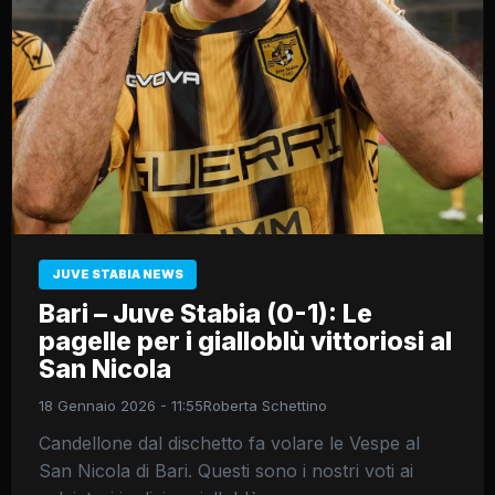
JUVE STABIA NEWS
Bari – Juve Stabia (0-1): Le
pagelle per i gialloblù vittoriosi al
San Nicola
18 Gennaio 2026 - 11:55
Roberta Schettino
Candellone dal dischetto fa volare le Vespe al
San Nicola di Bari. Questi sono i nostri voti ai