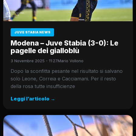
JUVE STABIA NEWS
Modena – Juve Stabia (3-0): Le
pagelle dei gialloblù
3 Novembre 2025 - 11:27
Mario Vollono
Dopo la sconfitta pesante nel risultato si salvano
solo Leone, Correia e Cacciamani. Per il resto
della rosa tutte insufficienze
Leggi l’articolo →