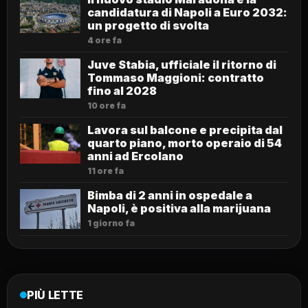
candidatura di Napoli a Euro 2032:
un progetto di svolta
4 ore fa
Juve Stabia, ufficiale il ritorno di
Tommaso Maggioni: contratto
fino al 2028
10 ore fa
Lavora sul balcone e precipita dal
quarto piano, morto operaio di 54
anni ad Ercolano
11 ore fa
Bimba di 2 anni in ospedale a
Napoli, è positiva alla marijuana
1 giorno fa
PIÙ LETTE